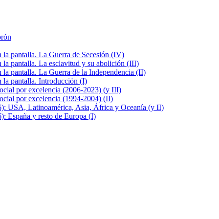
brón
la pantalla. La Guerra de Secesión (IV)
 pantalla. La esclavitud y su abolición (III)
la pantalla. La Guerra de la Independencia (II)
a pantalla. Introducción (I)
cial por excelencia (2006-2023) (y III)
cial por excelencia (1994-2004) (II)
: USA, Latinoamérica, Asia, África y Oceanía (y II)
: España y resto de Europa (I)