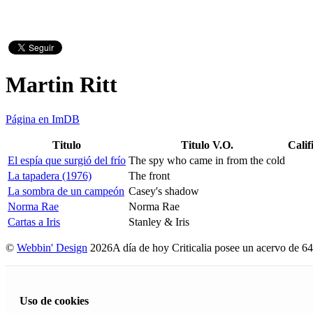
Martin Ritt
Página en ImDB
Titulo
Titulo V.O.
Calif
El espía que surgió del frío
The spy who came in from the cold
La tapadera (1976)
The front
La sombra de un campeón
Casey's shadow
Norma Rae
Norma Rae
Cartas a Iris
Stanley & Iris
©
Webbin' Design
2026
A día de hoy Criticalia posee un acervo de 64
Uso de cookies