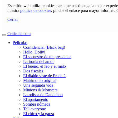
Este sitio web utiliza cookies para que usted tenga la mejor exper
nuestra
política de cookies
, pinche el enlace para mayor informaci
Cerrar
Criticalia.com
Peliculas
Confidencial (Black bag)
Hello, Dolly!
El secuestro de un presidente
La ironía del amor
El bueno, el feo y el malo
Dos fiscales
El diablo viste de Prada 2
Matrimonio original
Una segunda vida
Minions & Monsters
La odisea de Dandelion
El apartamento
Sombra nómada
Tell everyone
El chico y la garza