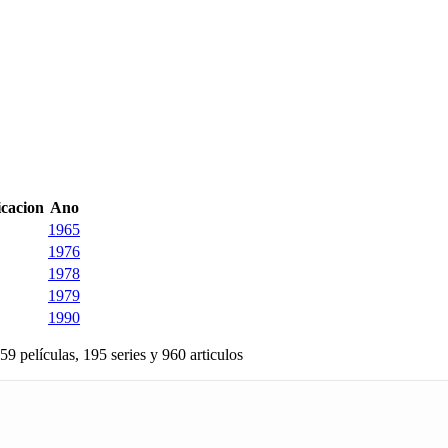
icacion
Ano
1965
1976
1978
1979
1990
59 películas, 195 series y 960 articulos