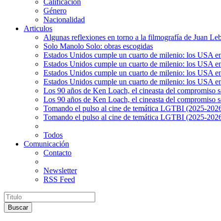
Calificación
Género
Nacionalidad
Articulos
Algunas reflexiones en torno a la filmografía de Juan Le
Solo Manolo Solo: obras escogidas
Estados Unidos cumple un cuarto de milenio: los USA en 
Estados Unidos cumple un cuarto de milenio: los USA en la
Estados Unidos cumple un cuarto de milenio: los USA en 
Estados Unidos cumple un cuarto de milenio: los USA en l
Los 90 años de Ken Loach, el cineasta del compromiso so
Los 90 años de Ken Loach, el cineasta del compromiso so
Tomando el pulso al cine de temática LGTBI (2025-2026)
Tomando el pulso al cine de temática LGTBI (2025-2026)
Todos
Comunicación
Contacto
Newsletter
RSS Feed
Buscar