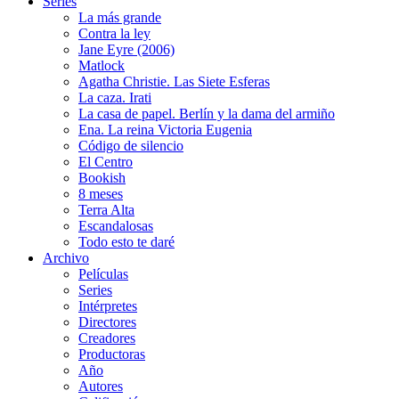
Series
La más grande
Contra la ley
Jane Eyre (2006)
Matlock
Agatha Christie. Las Siete Esferas
La caza. Irati
La casa de papel. Berlín y la dama del armiño
Ena. La reina Victoria Eugenia
Código de silencio
El Centro
Bookish
8 meses
Terra Alta
Escandalosas
Todo esto te daré
Archivo
Películas
Series
Intérpretes
Directores
Creadores
Productoras
Año
Autores