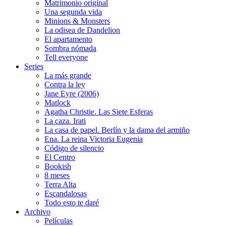
Matrimonio original
Una segunda vida
Minions & Monsters
La odisea de Dandelion
El apartamento
Sombra nómada
Tell everyone
Series
La más grande
Contra la ley
Jane Eyre (2006)
Matlock
Agatha Christie. Las Siete Esferas
La caza. Irati
La casa de papel. Berlín y la dama del armiño
Ena. La reina Victoria Eugenia
Código de silencio
El Centro
Bookish
8 meses
Terra Alta
Escandalosas
Todo esto te daré
Archivo
Películas