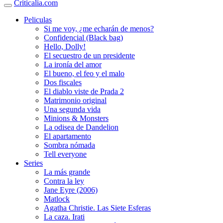
Criticalia.com
Peliculas
Si me voy, ¿me echarán de menos?
Confidencial (Black bag)
Hello, Dolly!
El secuestro de un presidente
La ironía del amor
El bueno, el feo y el malo
Dos fiscales
El diablo viste de Prada 2
Matrimonio original
Una segunda vida
Minions & Monsters
La odisea de Dandelion
El apartamento
Sombra nómada
Tell everyone
Series
La más grande
Contra la ley
Jane Eyre (2006)
Matlock
Agatha Christie. Las Siete Esferas
La caza. Irati