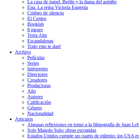
La casa de papel. Berlín y la dama del armiño
Ena. La reina Victoria Eugenia
Código de silencio
El Centro
Bookish
8 meses
Terra Alta
Escandalosas
Todo esto te daré
Archivo
Películas
Series
Intérpretes
Directores
Creadores
Productoras
Año
Autores
Calificación
Género
Nacionalidad
Articulos
Algunas reflexiones en torno a la filmografía de Juan Le
Solo Manolo Solo: obras escogidas
Estados Unidos cumple un cuarto de milenio: los USA en 