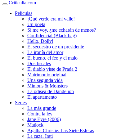
Criticalia.com
Peliculas
¡Qué verde era mi valle!
Un poeta
Si me voy, ¿me echarán de menos?
Confidencial (Black bag)
Hello, Dolly!
El secuestro de un presidente
La ironía del amor
El bueno, el feo y el malo
Dos fiscales
El diablo viste de Prada 2
Matrimonio original
Una segunda vida
Minions & Monsters
La odisea de Dandelion
El apartamento
Series
La más grande
Contra la ley
Jane Eyre (2006)
Matlock
Agatha Christie. Las Siete Esferas
La caza. Irati