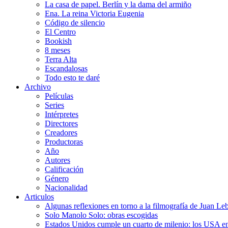
La casa de papel. Berlín y la dama del armiño
Ena. La reina Victoria Eugenia
Código de silencio
El Centro
Bookish
8 meses
Terra Alta
Escandalosas
Todo esto te daré
Archivo
Películas
Series
Intérpretes
Directores
Creadores
Productoras
Año
Autores
Calificación
Género
Nacionalidad
Articulos
Algunas reflexiones en torno a la filmografía de Juan Le
Solo Manolo Solo: obras escogidas
Estados Unidos cumple un cuarto de milenio: los USA en 