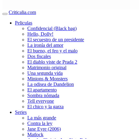
Criticalia.com
Peliculas
Confidencial (Black bag)
Hello, Dolly!
El secuestro de un presidente
La ironía del amor
El bueno, el feo y el malo
Dos fiscales
El diablo viste de Prada 2
Matrimonio original
Una segunda vida
Minions & Monsters
La odisea de Dandelion
El apartamento
Sombra nómada
Tell everyone
El chico y la garza
Series
La más grande
Contra la ley
Jane Eyre (2006)
Matlock