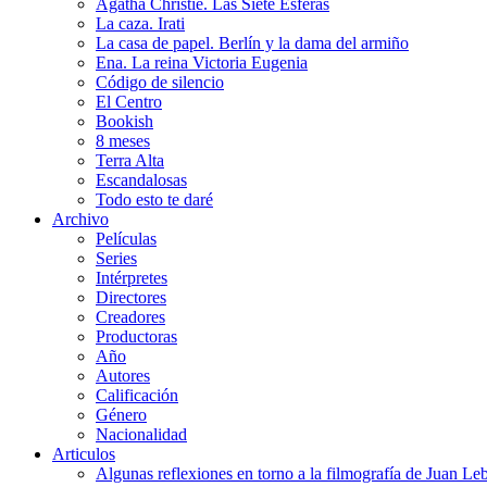
Agatha Christie. Las Siete Esferas
La caza. Irati
La casa de papel. Berlín y la dama del armiño
Ena. La reina Victoria Eugenia
Código de silencio
El Centro
Bookish
8 meses
Terra Alta
Escandalosas
Todo esto te daré
Archivo
Películas
Series
Intérpretes
Directores
Creadores
Productoras
Año
Autores
Calificación
Género
Nacionalidad
Articulos
Algunas reflexiones en torno a la filmografía de Juan Le