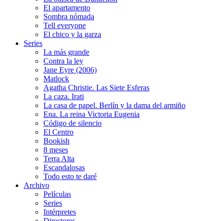
El apartamento
Sombra nómada
Tell everyone
El chico y la garza
Series
La más grande
Contra la ley
Jane Eyre (2006)
Matlock
Agatha Christie. Las Siete Esferas
La caza. Irati
La casa de papel. Berlín y la dama del armiño
Ena. La reina Victoria Eugenia
Código de silencio
El Centro
Bookish
8 meses
Terra Alta
Escandalosas
Todo esto te daré
Archivo
Películas
Series
Intérpretes
Directores