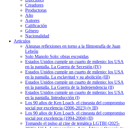
Creadores
Productoras
Año
Autores
Calificación
Género
Nacionalidad
Articulos
Algunas reflexiones en torno a la filmografía de Juan
Lebrón
Solo Manolo Solo: obras escogidas
Estados Unidos cumple un cuarto de milenio: los USA
en la pantalla. La Guerra de Secesión (IV)
Estados Unidos cumple un cuarto de milenio: los USA
en la pantalla. La esclavitud y su abolición (III)
Estados Unidos cumple un cuarto de milenio: los USA
en la pantalla. La Guerra de la Independencia (II)
Estados Unidos cumple un cuarto de milenio: los USA
en la pantalla. Introducción (I)
Los 90 años de Ken Loach, el cineasta del compromiso
social por excelencia (2006-2023) (y III)
Los 90 años de Ken Loach, el cineasta del compromiso
social por excelencia (1994-2004) (II)
Tomando el pulso al cine de temática LGTBI (2025-