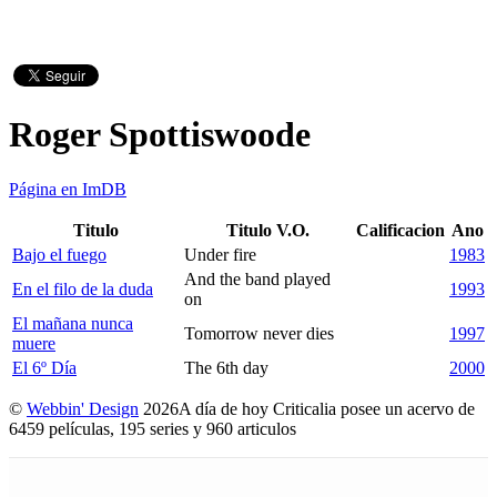
Roger Spottiswoode
Página en ImDB
Titulo
Titulo V.O.
Calificacion
Ano
Bajo el fuego
Under fire
1983
And the band played
En el filo de la duda
1993
on
El mañana nunca
Tomorrow never dies
1997
muere
El 6º Día
The 6th day
2000
©
Webbin' Design
2026
A día de hoy Criticalia posee un acervo de
6459 películas, 195 series y 960 articulos