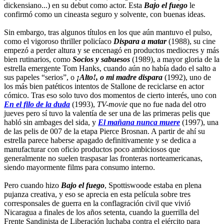
dickensiano...) en su debut como actor. Esta
Bajo el fuego
le
confirmó como un cineasta seguro y solvente, con buenas ideas.
Sin embargo, tras algunos títulos en los que aún mantuvo el pulso,
como el vigoroso thriller policíaco
Dispara a matar
(1988), su cine
empezó a perder altura y se encenagó en productos mediocres y más
bien rutinarios, como
Socios y sabuesos
(1989), a mayor gloria de la
estrella emergente Tom Hanks, cuando aún no había dado el salto a
sus papeles “serios”, o
¡Alto!, o mi madre dispara
(1992), uno de
los más bien patéticos intentos de Stallone de reciclarse en actor
cómico. Tras eso solo tuvo dos momentos de cierto interés, uno con
En el filo de la duda
(1993),
TV-movie
que no fue nada del otro
jueves pero sí tuvo la valentía de ser una de las primeras pelis que
habló sin ambages del sida, y
El mañana nunca muere
(1997), una
de las pelis de 007 de la etapa Pierce Brosnan. A partir de ahí su
estrella parece haberse apagado definitivamente y se dedica a
manufacturar con oficio productos poco ambiciosos que
generalmente no suelen traspasar las fronteras norteamericanas,
siendo mayormente films para consumo interno.
Pero cuando hizo
Bajo el fuego
, Spottiswoode estaba en plena
pujanza creativa, y eso se aprecia en esta película sobre tres
corresponsales de guerra en la conflagración civil que vivió
Nicaragua a finales de los años setenta, cuando la guerrilla del
Frente Sandinista de Liberación luchaba contra el ejército para