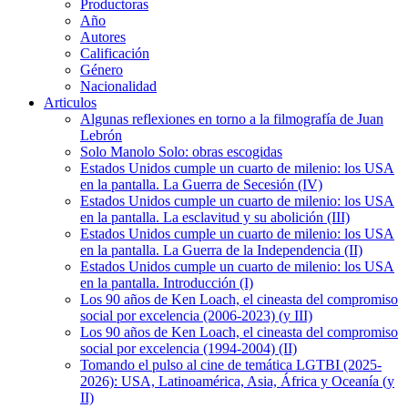
Productoras
Año
Autores
Calificación
Género
Nacionalidad
Articulos
Algunas reflexiones en torno a la filmografía de Juan
Lebrón
Solo Manolo Solo: obras escogidas
Estados Unidos cumple un cuarto de milenio: los USA
en la pantalla. La Guerra de Secesión (IV)
Estados Unidos cumple un cuarto de milenio: los USA
en la pantalla. La esclavitud y su abolición (III)
Estados Unidos cumple un cuarto de milenio: los USA
en la pantalla. La Guerra de la Independencia (II)
Estados Unidos cumple un cuarto de milenio: los USA
en la pantalla. Introducción (I)
Los 90 años de Ken Loach, el cineasta del compromiso
social por excelencia (2006-2023) (y III)
Los 90 años de Ken Loach, el cineasta del compromiso
social por excelencia (1994-2004) (II)
Tomando el pulso al cine de temática LGTBI (2025-
2026): USA, Latinoamérica, Asia, África y Oceanía (y
II)