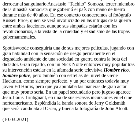
derrocar al sanguinario Anastasio “Tachito” Somoza, tercer miembro
de la dinastía somocista que gobernó el país con mano de hierro
durante más de 40 años. En ese contexto conoceremos al fotógrafo
Russell Price, quien se verá involucrado en las intrigas de la guerra
entre ambas facciones, aunque sus simpatías estarán con los
revolucionarios, a la vista de la crueldad y el sadismo de las tropas
gubernamentales.
Spottiswoode conseguiría una de sus mejores películas, jugando con
gran habilidad con la sensación de riesgo permanente en el
degradado ambiente de una sociedad en guerra contra la bota del
dictador. Gran reparto, con un Nick Nolte entonces muy popular tras
su intervención estelar en la afamada serie televisiva
Hombre rico,
hombre pobre
, pero también con estrellas del nivel de Gene
Hackman, como siempre perfecto, y un por entonces todavía muy
joven Ed Harris, pero que ya apuntaba las maneras de gran actor
que muy pronto sería. En un papel secundario pero jugoso aparece
Jean-Louis Trintignant, en una de sus escasas incursiones en el cine
norteamericano. Espléndida la banda sonora de Jerry Goldsmith,
que sería candidata al Oscar, y buena la fotografía de John Alcott.
(10-03-2021)