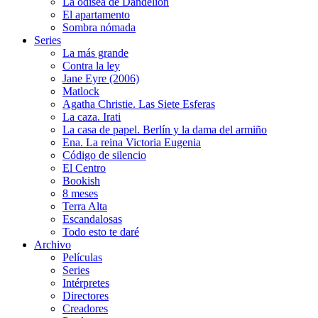
La odisea de Dandelion
El apartamento
Sombra nómada
Series
La más grande
Contra la ley
Jane Eyre (2006)
Matlock
Agatha Christie. Las Siete Esferas
La caza. Irati
La casa de papel. Berlín y la dama del armiño
Ena. La reina Victoria Eugenia
Código de silencio
El Centro
Bookish
8 meses
Terra Alta
Escandalosas
Todo esto te daré
Archivo
Películas
Series
Intérpretes
Directores
Creadores