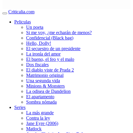
Criticalia.com
Peliculas
Un poeta
Si me voy, ¿me echarán de menos?
Confidencial (Black bag)
Hello, Dolly!
El secuestro de un presidente
La ironía del amor
El bueno, el feo y el malo
Dos fiscales
El diablo viste de Prada 2
Matrimonio original
Una segunda vida
Minions & Monsters
La odisea de Dandelion
El apartamento
Sombra nómada
Series
La más grande
Contra la ley
Jane Eyre (2006)
Matlock