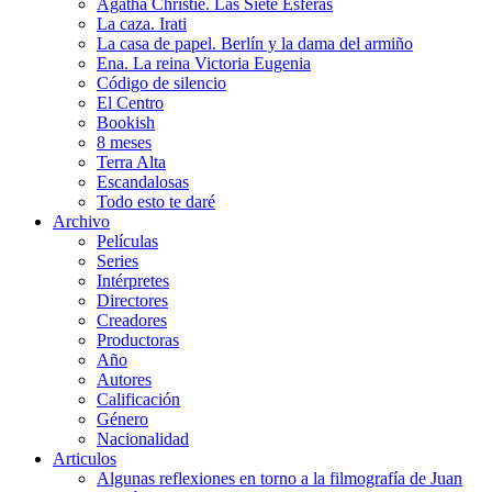
Agatha Christie. Las Siete Esferas
La caza. Irati
La casa de papel. Berlín y la dama del armiño
Ena. La reina Victoria Eugenia
Código de silencio
El Centro
Bookish
8 meses
Terra Alta
Escandalosas
Todo esto te daré
Archivo
Películas
Series
Intérpretes
Directores
Creadores
Productoras
Año
Autores
Calificación
Género
Nacionalidad
Articulos
Algunas reflexiones en torno a la filmografía de Juan