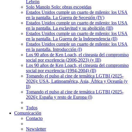
Lebrón
Solo Manolo Solo: obras escogidas
Estados Unidos cumple un cuarto de milenio: los USA
en la pantalla. La Guerra de Secesión (IV)
Estados Unidos cumple un cuarto de milenio: los USA
en la pantalla. La esclavitud y su abolición (III)
Estados Unidos cumple un cuarto de milenio: los USA
en la pantalla. La Guerra de la Independencia (II)
Estados Unidos cumple un cuarto de milenio: los USA
en la pantalla. Introducción (I)
Los 90 años de Ken Loach, el cineasta del compromiso
social por excelencia (2006-2023) (y III)
Los 90 años de Ken Loach, el cineasta del compromiso
social por excelencia (1994-2004) (II)
Tomando el pulso al cine de temática LGTBI (2025-
2026): USA, Latinoamérica, Asia, África y Oceanía (y
II)
Tomando el pulso al cine de temática LGTBI (2025-
2026): España y resto de Europa (I)
Todos
Comunicación
Contacto
Newsletter