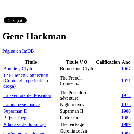
Gene Hackman
Página en ImDB
Titulo
Titulo V.O.
Calificacion
Ano
Bonnie y Clyde
Bonnie and Clyde
1967
The French Connection
The French
(Contra el imperio de la
1971
Connection
droga)
The Poseidon
La aventura del Poseidón
1972
adventure
La noche se mueve
Night moves
1975
Superman II
Superman II
1980
Bajo el fuego
Under fire
1983
A la caza del lobo rojo
The package
1989
Geronimo: An
Gerónimo, una leyenda
1993