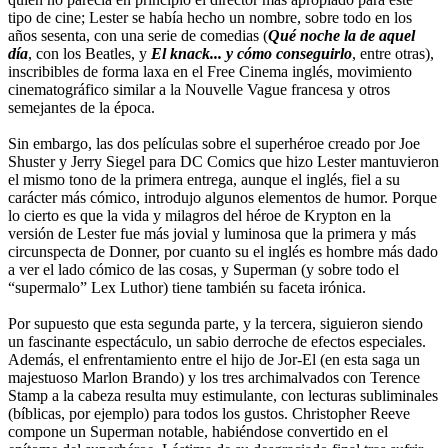
tipo de cine; Lester se había hecho un nombre, sobre todo en los
años sesenta, con una serie de comedias (
Qué noche la de aquel
día
, con los Beatles, y
El knack... y cómo conseguirlo
, entre otras),
inscribibles de forma laxa en el Free Cinema inglés, movimiento
cinematográfico similar a la Nouvelle Vague francesa y otros
semejantes de la época.
Sin embargo, las dos películas sobre el superhéroe creado por Joe
Shuster y Jerry Siegel para DC Comics que hizo Lester mantuvieron
el mismo tono de la primera entrega, aunque el inglés, fiel a su
carácter más cómico, introdujo algunos elementos de humor. Porque
lo cierto es que la vida y milagros del héroe de Krypton en la
versión de Lester fue más jovial y luminosa que la primera y más
circunspecta de Donner, por cuanto su el inglés es hombre más dado
a ver el lado cómico de las cosas, y Superman (y sobre todo el
“supermalo” Lex Luthor) tiene también su faceta irónica.
Por supuesto que esta segunda parte, y la tercera, siguieron siendo
un fascinante espectáculo, un sabio derroche de efectos especiales.
Además, el enfrentamiento entre el hijo de Jor-El (en esta saga un
majestuoso Marlon Brando) y los tres archimalvados con Terence
Stamp a la cabeza resulta muy estimulante, con lecturas subliminales
(bíblicas, por ejemplo) para todos los gustos. Christopher Reeve
compone un Superman notable, habiéndose convertido en el