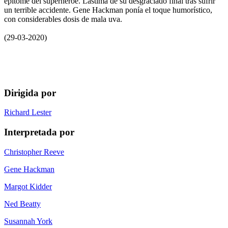
epítome del superhéroe. Lástima de su desgraciado final tras sufrir
un terrible accidente. Gene Hackman ponía el toque humorístico,
con considerables dosis de mala uva.
(29-03-2020)
Dirigida por
Richard Lester
Interpretada por
Christopher Reeve
Gene Hackman
Margot Kidder
Ned Beatty
Susannah York