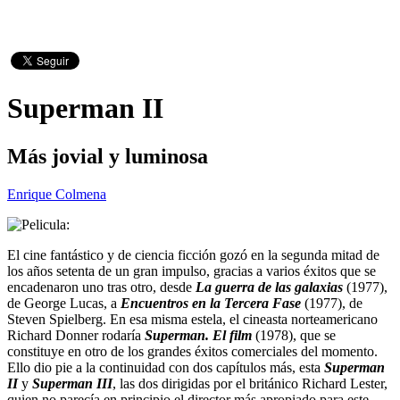
Superman II
Más jovial y luminosa
Enrique Colmena
El cine fantástico y de ciencia ficción gozó en la segunda mitad de
los años setenta de un gran impulso, gracias a varios éxitos que se
encadenaron uno tras otro, desde
La guerra de las galaxias
(1977),
de George Lucas, a
Encuentros en la Tercera Fase
(1977), de
Steven Spielberg. En esa misma estela, el cineasta norteamericano
Richard Donner rodaría
Superman. El film
(1978), que se
constituye en otro de los grandes éxitos comerciales del momento.
Ello dio pie a la continuidad con dos capítulos más, esta
Superman
II
y
Superman III
, las dos dirigidas por el británico Richard Lester,
quien no parecía en principio el director más apropiado para este