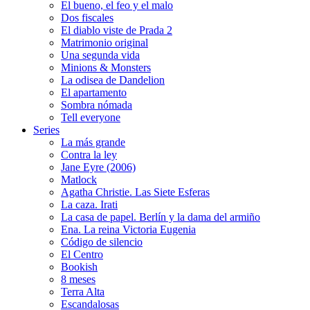
El bueno, el feo y el malo
Dos fiscales
El diablo viste de Prada 2
Matrimonio original
Una segunda vida
Minions & Monsters
La odisea de Dandelion
El apartamento
Sombra nómada
Tell everyone
Series
La más grande
Contra la ley
Jane Eyre (2006)
Matlock
Agatha Christie. Las Siete Esferas
La caza. Irati
La casa de papel. Berlín y la dama del armiño
Ena. La reina Victoria Eugenia
Código de silencio
El Centro
Bookish
8 meses
Terra Alta
Escandalosas