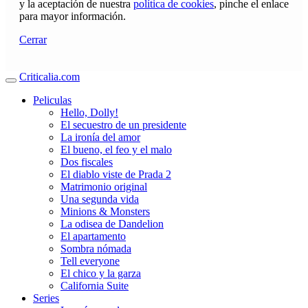
y la aceptación de nuestra
política de cookies
, pinche el enlace
para mayor información.
Cerrar
Criticalia.com
Peliculas
Hello, Dolly!
El secuestro de un presidente
La ironía del amor
El bueno, el feo y el malo
Dos fiscales
El diablo viste de Prada 2
Matrimonio original
Una segunda vida
Minions & Monsters
La odisea de Dandelion
El apartamento
Sombra nómada
Tell everyone
El chico y la garza
California Suite
Series