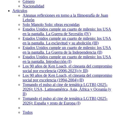
Género
Nacionalidad
Articulos
Algunas reflexiones en torno a la filmografía de Juan
Lebrón
Solo Manolo Solo: obras escogidas
Estados Unidos cumple un cuarto de milenio: los USA
en la pantalla. La Guerra de Secesión (IV)
Estados Unidos cumple un cuarto de milenio: los USA
en la pantalla. La esclavitud y su abolición (III)
Estados Unidos cumple un cuarto de milenio: los USA
en la pantalla. La Guerra de la Independencia (II)
Estados Unidos cumple un cuarto de milenio: los USA
en la pantalla. Introducción (I)
Los 90 años de Ken Loach, el cineasta del compromiso
social por excelencia (2006-2023) (y III)
Los 90 años de Ken Loach, el cineasta del compromiso
social por excelencia (1994-2004) (II)
Tomando el pulso al cine de temática LGTBI (2025-
2026): USA, Latinoamérica, Asia, África y Oceanía (y
II)
Tomando el pulso al cine de temática LGTBI (2025-
2026): España y resto de Europa (I)
Todos