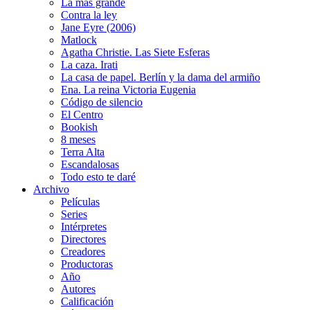
La más grande
Contra la ley
Jane Eyre (2006)
Matlock
Agatha Christie. Las Siete Esferas
La caza. Irati
La casa de papel. Berlín y la dama del armiño
Ena. La reina Victoria Eugenia
Código de silencio
El Centro
Bookish
8 meses
Terra Alta
Escandalosas
Todo esto te daré
Archivo
Películas
Series
Intérpretes
Directores
Creadores
Productoras
Año
Autores
Calificación