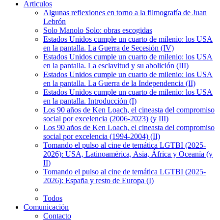
Articulos
Algunas reflexiones en torno a la filmografía de Juan
Lebrón
Solo Manolo Solo: obras escogidas
Estados Unidos cumple un cuarto de milenio: los USA
en la pantalla. La Guerra de Secesión (IV)
Estados Unidos cumple un cuarto de milenio: los USA
en la pantalla. La esclavitud y su abolición (III)
Estados Unidos cumple un cuarto de milenio: los USA
en la pantalla. La Guerra de la Independencia (II)
Estados Unidos cumple un cuarto de milenio: los USA
en la pantalla. Introducción (I)
Los 90 años de Ken Loach, el cineasta del compromiso
social por excelencia (2006-2023) (y III)
Los 90 años de Ken Loach, el cineasta del compromiso
social por excelencia (1994-2004) (II)
Tomando el pulso al cine de temática LGTBI (2025-
2026): USA, Latinoamérica, Asia, África y Oceanía (y
II)
Tomando el pulso al cine de temática LGTBI (2025-
2026): España y resto de Europa (I)
Todos
Comunicación
Contacto