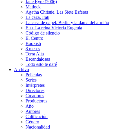
Jane Eyre (2006)
Matlock
Agatha Christie. Las Siete Esferas
La caza. Irati
La casa de papel. Berlín y la dama del armiño
Ena. La reina Victoria Eugenia
Código de silencio
El Centro
Bookish
8 meses
Terra Alta
Escandalosas
Todo esto te daré
Archivo
Películas
Series
Intérpretes
Directores
Creadores
Productoras
Año
Autores
Calificación
Género
Nacionalidad