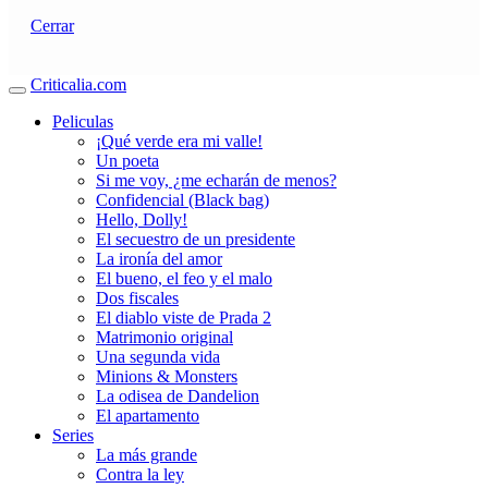
Cerrar
Criticalia.com
Peliculas
¡Qué verde era mi valle!
Un poeta
Si me voy, ¿me echarán de menos?
Confidencial (Black bag)
Hello, Dolly!
El secuestro de un presidente
La ironía del amor
El bueno, el feo y el malo
Dos fiscales
El diablo viste de Prada 2
Matrimonio original
Una segunda vida
Minions & Monsters
La odisea de Dandelion
El apartamento
Series
La más grande
Contra la ley