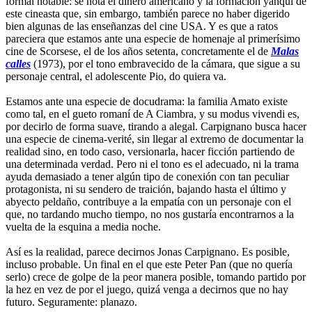
formal notable: se nota el dinero americano y la formación yanqui de
este cineasta que, sin embargo, también parece no haber digerido
bien algunas de las enseñanzas del cine USA. Y es que a ratos
pareciera que estamos ante una especie de homenaje al primerísimo
cine de Scorsese, el de los años setenta, concretamente el de
Malas
calles
(1973), por el tono embravecido de la cámara, que sigue a su
personaje central, el adolescente Pio, do quiera va.
Estamos ante una especie de docudrama: la familia Amato existe
como tal, en el gueto romaní de A Ciambra, y su modus vivendi es,
por decirlo de forma suave, tirando a alegal. Carpignano busca hacer
una especie de cinema-verité, sin llegar al extremo de documentar la
realidad sino, en todo caso, versionarla, hacer ficción partiendo de
una determinada verdad. Pero ni el tono es el adecuado, ni la trama
ayuda demasiado a tener algún tipo de conexión con tan peculiar
protagonista, ni su sendero de traición, bajando hasta el último y
abyecto peldaño, contribuye a la empatía con un personaje con el
que, no tardando mucho tiempo, no nos gustaría encontrarnos a la
vuelta de la esquina a media noche.
Así es la realidad, parece decirnos Jonas Carpignano. Es posible,
incluso probable. Un final en el que este Peter Pan (que no quería
serlo) crece de golpe de la peor manera posible, tomando partido por
la hez en vez de por el juego, quizá venga a decirnos que no hay
futuro. Seguramente: planazo.