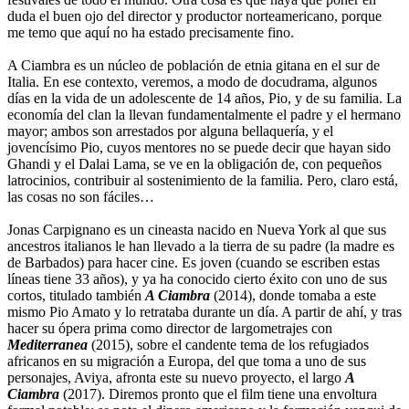
duda el buen ojo del director y productor norteamericano, porque
me temo que aquí no ha estado precisamente fino.
A Ciambra es un núcleo de población de etnia gitana en el sur de
Italia. En ese contexto, veremos, a modo de docudrama, algunos
días en la vida de un adolescente de 14 años, Pio, y de su familia. La
economía del clan la llevan fundamentalmente el padre y el hermano
mayor; ambos son arrestados por alguna bellaquería, y el
jovencísimo Pio, cuyos mentores no se puede decir que hayan sido
Ghandi y el Dalai Lama, se ve en la obligación de, con pequeños
latrocinios, contribuir al sostenimiento de la familia. Pero, claro está,
las cosas no son fáciles…
Jonas Carpignano es un cineasta nacido en Nueva York al que sus
ancestros italianos le han llevado a la tierra de su padre (la madre es
de Barbados) para hacer cine. Es joven (cuando se escriben estas
líneas tiene 33 años), y ya ha conocido cierto éxito con uno de sus
cortos, titulado también
A Ciambra
(2014), donde tomaba a este
mismo Pio Amato y lo retrataba durante un día. A partir de ahí, y tras
hacer su ópera prima como director de largometrajes con
Mediterranea
(2015), sobre el candente tema de los refugiados
africanos en su migración a Europa, del que toma a uno de sus
personajes, Aviya, afronta este su nuevo proyecto, el largo
A
Ciambra
(2017). Diremos pronto que el film tiene una envoltura