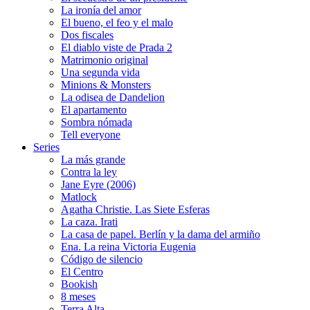
La ironía del amor
El bueno, el feo y el malo
Dos fiscales
El diablo viste de Prada 2
Matrimonio original
Una segunda vida
Minions & Monsters
La odisea de Dandelion
El apartamento
Sombra nómada
Tell everyone
Series
La más grande
Contra la ley
Jane Eyre (2006)
Matlock
Agatha Christie. Las Siete Esferas
La caza. Irati
La casa de papel. Berlín y la dama del armiño
Ena. La reina Victoria Eugenia
Código de silencio
El Centro
Bookish
8 meses
Terra Alta