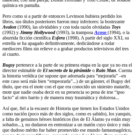
química en pantalla.
Pero como si a partir de entonces Levinson hubiera perdido los
libros, sus títulos posteriores fueron muy inferiores: la bostezante
Avalon
(1990), las olvidables y con toda razón olvidadas
Toys
(1992) y
Jimmy Hollywood
(1993), la tramposa
Acoso
(1994), o la
aburrida ficción científica
Esfera
(1998). A partir del siglo XXI, su
estrella se ha apagado definitivamente, dedicándose a rodar
mediocres films sin relieve o a grabar productos televisivos del tres
al cuarto.
Bugsy
pertenece a la parte de su primera etapa en la que ya no era el
director estimable de
El secreto de la pirámide
o
Rain Man
. Cuenta
la historia verídica (se supone que adornada para “mejorarla” –en
este caso será más bien “empeorarla”...) de un gánster, el Bugsy del
título, que era el mote con el que era conocido un siniestro matarife,
mote que nadie osaba decir en su presencia so pena de irse “ipso
facto” al otro barrio y de manera muy traumática y dolorosa...
Así que, fiel a la escasez de Historia que tienen los Estados Unidos
como nación (poco más de dos siglos, como es sabido), los yanquis,
a falta de genuinos héroes históricos (los de El Álamo ya están muy
sobados...), no dudaron en entronizar a un matón cuyo único y más
que dudoso mérito fue haber promovido ese mundo fantasmagórico,