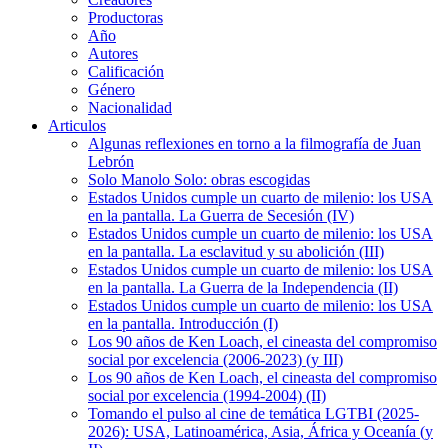
Productoras
Año
Autores
Calificación
Género
Nacionalidad
Articulos
Algunas reflexiones en torno a la filmografía de Juan
Lebrón
Solo Manolo Solo: obras escogidas
Estados Unidos cumple un cuarto de milenio: los USA
en la pantalla. La Guerra de Secesión (IV)
Estados Unidos cumple un cuarto de milenio: los USA
en la pantalla. La esclavitud y su abolición (III)
Estados Unidos cumple un cuarto de milenio: los USA
en la pantalla. La Guerra de la Independencia (II)
Estados Unidos cumple un cuarto de milenio: los USA
en la pantalla. Introducción (I)
Los 90 años de Ken Loach, el cineasta del compromiso
social por excelencia (2006-2023) (y III)
Los 90 años de Ken Loach, el cineasta del compromiso
social por excelencia (1994-2004) (II)
Tomando el pulso al cine de temática LGTBI (2025-
2026): USA, Latinoamérica, Asia, África y Oceanía (y