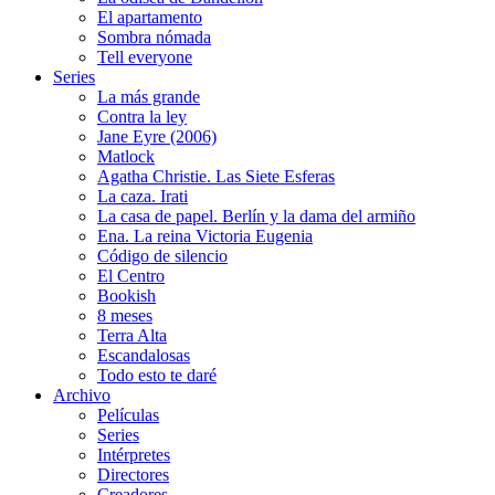
El apartamento
Sombra nómada
Tell everyone
Series
La más grande
Contra la ley
Jane Eyre (2006)
Matlock
Agatha Christie. Las Siete Esferas
La caza. Irati
La casa de papel. Berlín y la dama del armiño
Ena. La reina Victoria Eugenia
Código de silencio
El Centro
Bookish
8 meses
Terra Alta
Escandalosas
Todo esto te daré
Archivo
Películas
Series
Intérpretes
Directores
Creadores