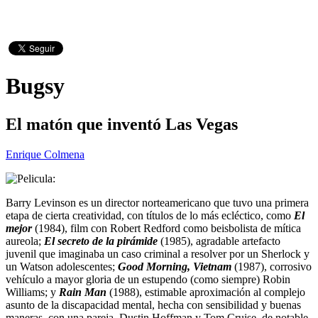
Bugsy
El matón que inventó Las Vegas
Enrique Colmena
Barry Levinson es un director norteamericano que tuvo una primera
etapa de cierta creatividad, con títulos de lo más ecléctico, como
El
mejor
(1984), film con Robert Redford como beisbolista de mítica
aureola;
El secreto de la pirámide
(1985), agradable artefacto
juvenil que imaginaba un caso criminal a resolver por un Sherlock y
un Watson adolescentes;
Good Morning, Vietnam
(1987), corrosivo
vehículo a mayor gloria de un estupendo (como siempre) Robin
Williams; y
Rain Man
(1988), estimable aproximación al complejo
asunto de la discapacidad mental, hecha con sensibilidad y buenas
maneras, con una pareja, Dustin Hoffman y Tom Cruise, de notable