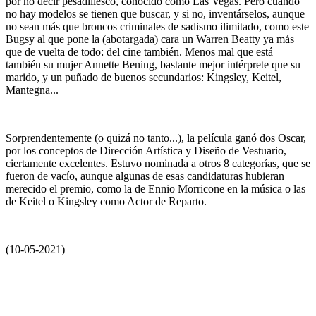
por no decir pesadillesco, conocido como Las Vegas. Pero cuando
no hay modelos se tienen que buscar, y si no, inventárselos, aunque
no sean más que broncos criminales de sadismo ilimitado, como este
Bugsy al que pone la (abotargada) cara un Warren Beatty ya más
que de vuelta de todo: del cine también. Menos mal que está
también su mujer Annette Bening, bastante mejor intérprete que su
marido, y un puñado de buenos secundarios: Kingsley, Keitel,
Mantegna...
Sorprendentemente (o quizá no tanto...), la película ganó dos Oscar,
por los conceptos de Dirección Artística y Diseño de Vestuario,
ciertamente excelentes. Estuvo nominada a otros 8 categorías, que se
fueron de vacío, aunque algunas de esas candidaturas hubieran
merecido el premio, como la de Ennio Morricone en la música o las
de Keitel o Kingsley como Actor de Reparto.
(10-05-2021)