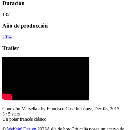
Duración
135'
Año de producción
2014
Trailer
Conexión Marsella
- by
Francisco Casado López
,
Dec 08, 2015
3
/
5
stars
Un polar francés clásico
©
Webbin' Design
2026
A día de hoy Criticalia posee un acervo de