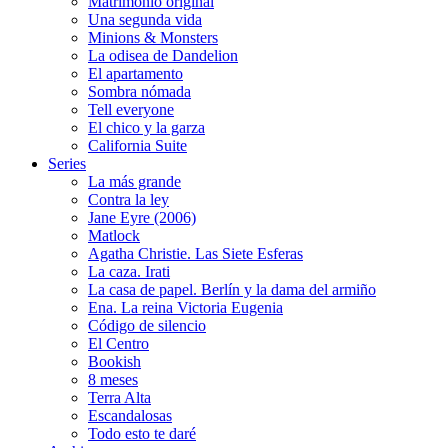
Matrimonio original
Una segunda vida
Minions & Monsters
La odisea de Dandelion
El apartamento
Sombra nómada
Tell everyone
El chico y la garza
California Suite
Series
La más grande
Contra la ley
Jane Eyre (2006)
Matlock
Agatha Christie. Las Siete Esferas
La caza. Irati
La casa de papel. Berlín y la dama del armiño
Ena. La reina Victoria Eugenia
Código de silencio
El Centro
Bookish
8 meses
Terra Alta
Escandalosas
Todo esto te daré