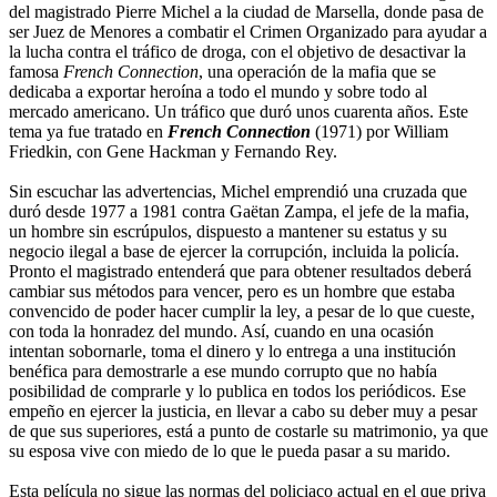
del magistrado Pierre Michel a la ciudad de Marsella, donde pasa de
ser Juez de Menores a combatir el Crimen Organizado para ayudar a
la lucha contra el tráfico de droga, con el objetivo de desactivar la
famosa
French Connection
, una operación de la mafia que se
dedicaba a exportar heroína a todo el mundo y sobre todo al
mercado americano. Un tráfico que duró unos cuarenta años. Este
tema ya fue tratado en
French Connection
(1971) por William
Friedkin, con Gene Hackman y Fernando Rey.
Sin escuchar las advertencias, Michel emprendió una cruzada que
duró desde 1977 a 1981 contra Gaëtan Zampa, el jefe de la mafia,
un hombre sin escrúpulos, dispuesto a mantener su estatus y su
negocio ilegal a base de ejercer la corrupción, incluida la policía.
Pronto el magistrado entenderá que para obtener resultados deberá
cambiar sus métodos para vencer, pero es un hombre que estaba
convencido de poder hacer cumplir la ley, a pesar de lo que cueste,
con toda la honradez del mundo. Así, cuando en una ocasión
intentan sobornarle, toma el dinero y lo entrega a una institución
benéfica para demostrarle a ese mundo corrupto que no había
posibilidad de comprarle y lo publica en todos los periódicos. Ese
empeño en ejercer la justicia, en llevar a cabo su deber muy a pesar
de que sus superiores, está a punto de costarle su matrimonio, ya que
su esposa vive con miedo de lo que le pueda pasar a su marido.
Esta película no sigue las normas del policiaco actual en el que priva