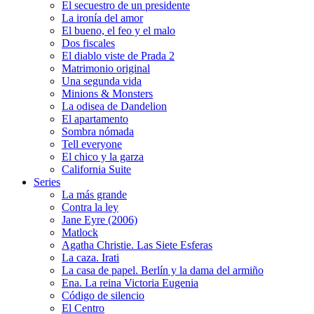
El secuestro de un presidente
La ironía del amor
El bueno, el feo y el malo
Dos fiscales
El diablo viste de Prada 2
Matrimonio original
Una segunda vida
Minions & Monsters
La odisea de Dandelion
El apartamento
Sombra nómada
Tell everyone
El chico y la garza
California Suite
Series
La más grande
Contra la ley
Jane Eyre (2006)
Matlock
Agatha Christie. Las Siete Esferas
La caza. Irati
La casa de papel. Berlín y la dama del armiño
Ena. La reina Victoria Eugenia
Código de silencio
El Centro