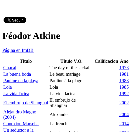
Féodor Atkine
Página en ImDB
Titulo
Titulo V.O.
Calificacion
Ano
Chacal
The day of the Jackal
1973
La buena boda
Le beau mariage
1981
Pauline en la playa
Pauline à la plage
1983
Lola
Lola
1985
La vida láctea
La vida láctea
1992
El embrujo de
El embrujo de Shanghai
2002
Shanghai
Alejandro Magno
Alexander
2004
(2004)
Conexión Marsella
La french
2014
Un seductor a la