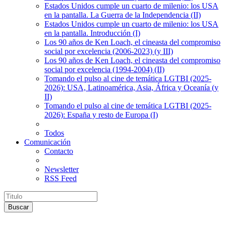
Estados Unidos cumple un cuarto de milenio: los USA
en la pantalla. La Guerra de la Independencia (II)
Estados Unidos cumple un cuarto de milenio: los USA
en la pantalla. Introducción (I)
Los 90 años de Ken Loach, el cineasta del compromiso
social por excelencia (2006-2023) (y III)
Los 90 años de Ken Loach, el cineasta del compromiso
social por excelencia (1994-2004) (II)
Tomando el pulso al cine de temática LGTBI (2025-
2026): USA, Latinoamérica, Asia, África y Oceanía (y
II)
Tomando el pulso al cine de temática LGTBI (2025-
2026): España y resto de Europa (I)
Todos
Comunicación
Contacto
Newsletter
RSS Feed
Buscar