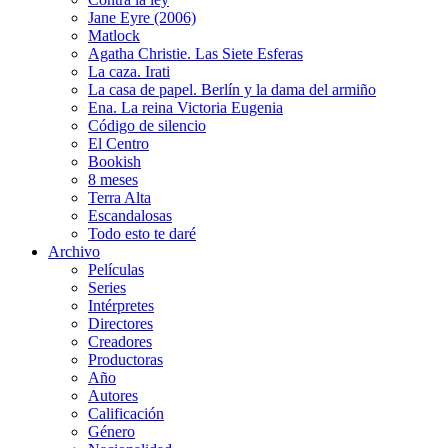
Jane Eyre (2006)
Matlock
Agatha Christie. Las Siete Esferas
La caza. Irati
La casa de papel. Berlín y la dama del armiño
Ena. La reina Victoria Eugenia
Código de silencio
El Centro
Bookish
8 meses
Terra Alta
Escandalosas
Todo esto te daré
Archivo
Películas
Series
Intérpretes
Directores
Creadores
Productoras
Año
Autores
Calificación
Género