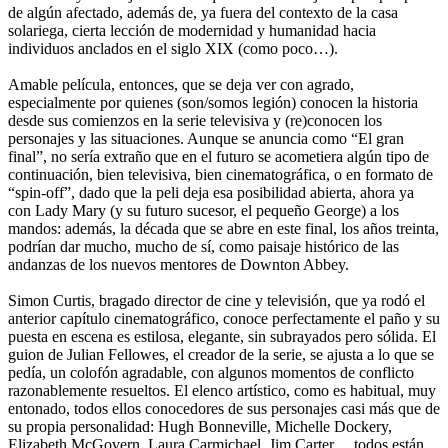
de algún afectado, además de, ya fuera del contexto de la casa
solariega, cierta lección de modernidad y humanidad hacia
individuos anclados en el siglo XIX (como poco…).
Amable película, entonces, que se deja ver con agrado,
especialmente por quienes (son/somos legión) conocen la historia
desde sus comienzos en la serie televisiva y (re)conocen los
personajes y las situaciones. Aunque se anuncia como “El gran
final”, no sería extraño que en el futuro se acometiera algún tipo de
continuación, bien televisiva, bien cinematográfica, o en formato de
“spin-off”, dado que la peli deja esa posibilidad abierta, ahora ya
con Lady Mary (y su futuro sucesor, el pequeño George) a los
mandos: además, la década que se abre en este final, los años treinta,
podrían dar mucho, mucho de sí, como paisaje histórico de las
andanzas de los nuevos mentores de Downton Abbey.
Simon Curtis, bragado director de cine y televisión, que ya rodó el
anterior capítulo cinematográfico, conoce perfectamente el paño y su
puesta en escena es estilosa, elegante, sin subrayados pero sólida. El
guion de Julian Fellowes, el creador de la serie, se ajusta a lo que se
pedía, un colofón agradable, con algunos momentos de conflicto
razonablemente resueltos. El elenco artístico, como es habitual, muy
entonado, todos ellos conocedores de sus personajes casi más que de
su propia personalidad: Hugh Bonneville, Michelle Dockery,
Elizabeth McGovern, Laura Carmichael, Jim Carter… todos están