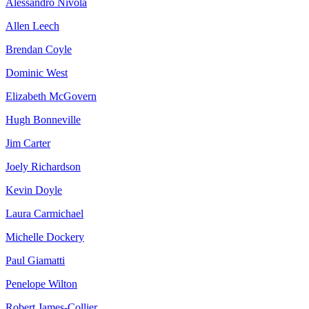
Alessandro Nivola
Allen Leech
Brendan Coyle
Dominic West
Elizabeth McGovern
Hugh Bonneville
Jim Carter
Joely Richardson
Kevin Doyle
Laura Carmichael
Michelle Dockery
Paul Giamatti
Penelope Wilton
Robert James-Collier