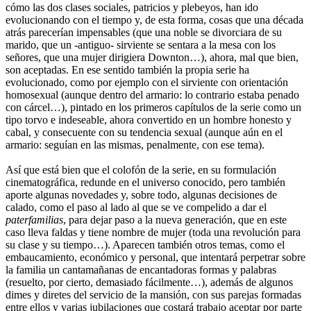
cómo las dos clases sociales, patricios y plebeyos, han ido
evolucionando con el tiempo y, de esta forma, cosas que una década
atrás parecerían impensables (que una noble se divorciara de su
marido, que un -antiguo- sirviente se sentara a la mesa con los
señores, que una mujer dirigiera Downton…), ahora, mal que bien,
son aceptadas. En ese sentido también la propia serie ha
evolucionado, como por ejemplo con el sirviente con orientación
homosexual (aunque dentro del armario: lo contrario estaba penado
con cárcel…), pintado en los primeros capítulos de la serie como un
tipo torvo e indeseable, ahora convertido en un hombre honesto y
cabal, y consecuente con su tendencia sexual (aunque aún en el
armario: seguían en las mismas, penalmente, con ese tema).
Así que está bien que el colofón de la serie, en su formulación
cinematográfica, redunde en el universo conocido, pero también
aporte algunas novedades y, sobre todo, algunas decisiones de
calado, como el paso al lado al que se ve compelido a dar el
paterfamilias
, para dejar paso a la nueva generación, que en este
caso lleva faldas y tiene nombre de mujer (toda una revolución para
su clase y su tiempo…). Aparecen también otros temas, como el
embaucamiento, económico y personal, que intentará perpetrar sobre
la familia un cantamañanas de encantadoras formas y palabras
(resuelto, por cierto, demasiado fácilmente…), además de algunos
dimes y diretes del servicio de la mansión, con sus parejas formadas
entre ellos y varias jubilaciones que costará trabajo aceptar por parte