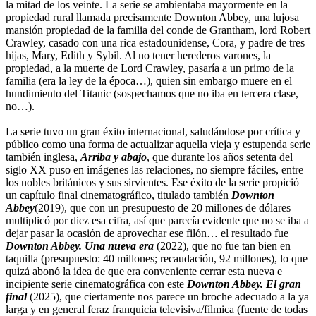
la mitad de los veinte. La serie se ambientaba mayormente en la
propiedad rural llamada precisamente Downton Abbey, una lujosa
mansión propiedad de la familia del conde de Grantham, lord Robert
Crawley, casado con una rica estadounidense, Cora, y padre de tres
hijas, Mary, Edith y Sybil. Al no tener herederos varones, la
propiedad, a la muerte de Lord Crawley, pasaría a un primo de la
familia (era la ley de la época…), quien sin embargo muere en el
hundimiento del Titanic (sospechamos que no iba en tercera clase,
no…).
La serie tuvo un gran éxito internacional, saludándose por crítica y
público como una forma de actualizar aquella vieja y estupenda serie
también inglesa,
Arriba y abajo
, que durante los años setenta del
siglo XX puso en imágenes las relaciones, no siempre fáciles, entre
los nobles británicos y sus sirvientes. Ese éxito de la serie propició
un capítulo final cinematográfico, titulado también
Downton
Abbey
(2019), que con un presupuesto de 20 millones de dólares
multiplicó por diez esa cifra, así que parecía evidente que no se iba a
dejar pasar la ocasión de aprovechar ese filón… el resultado fue
Downton Abbey. Una nueva era
(2022), que no fue tan bien en
taquilla (presupuesto: 40 millones; recaudación, 92 millones), lo que
quizá abonó la idea de que era conveniente cerrar esta nueva e
incipiente serie cinematográfica con este
Downton Abbey. El gran
final
(2025), que ciertamente nos parece un broche adecuado a la ya
larga y en general feraz franquicia televisiva/fílmica (fuente de todas