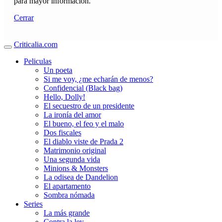
para mayor información.
Cerrar
Criticalia.com
Peliculas
Un poeta
Si me voy, ¿me echarán de menos?
Confidencial (Black bag)
Hello, Dolly!
El secuestro de un presidente
La ironía del amor
El bueno, el feo y el malo
Dos fiscales
El diablo viste de Prada 2
Matrimonio original
Una segunda vida
Minions & Monsters
La odisea de Dandelion
El apartamento
Sombra nómada
Series
La más grande
Contra la ley