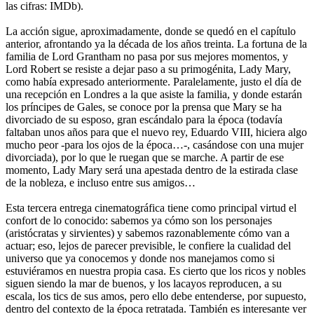
las cifras: IMDb).
La acción sigue, aproximadamente, donde se quedó en el capítulo
anterior, afrontando ya la década de los años treinta. La fortuna de la
familia de Lord Grantham no pasa por sus mejores momentos, y
Lord Robert se resiste a dejar paso a su primogénita, Lady Mary,
como había expresado anteriormente. Paralelamente, justo el día de
una recepción en Londres a la que asiste la familia, y donde estarán
los príncipes de Gales, se conoce por la prensa que Mary se ha
divorciado de su esposo, gran escándalo para la época (todavía
faltaban unos años para que el nuevo rey, Eduardo VIII, hiciera algo
mucho peor -para los ojos de la época…-, casándose con una mujer
divorciada), por lo que le ruegan que se marche. A partir de ese
momento, Lady Mary será una apestada dentro de la estirada clase
de la nobleza, e incluso entre sus amigos…
Esta tercera entrega cinematográfica tiene como principal virtud el
confort de lo conocido: sabemos ya cómo son los personajes
(aristócratas y sirvientes) y sabemos razonablemente cómo van a
actuar; eso, lejos de parecer previsible, le confiere la cualidad del
universo que ya conocemos y donde nos manejamos como si
estuviéramos en nuestra propia casa. Es cierto que los ricos y nobles
siguen siendo la mar de buenos, y los lacayos reproducen, a su
escala, los tics de sus amos, pero ello debe entenderse, por supuesto,
dentro del contexto de la época retratada. También es interesante ver