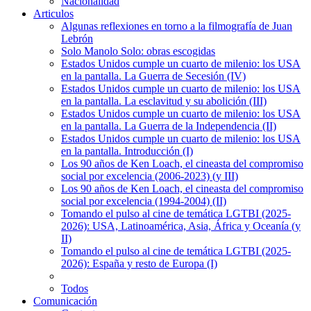
Nacionalidad
Articulos
Algunas reflexiones en torno a la filmografía de Juan
Lebrón
Solo Manolo Solo: obras escogidas
Estados Unidos cumple un cuarto de milenio: los USA
en la pantalla. La Guerra de Secesión (IV)
Estados Unidos cumple un cuarto de milenio: los USA
en la pantalla. La esclavitud y su abolición (III)
Estados Unidos cumple un cuarto de milenio: los USA
en la pantalla. La Guerra de la Independencia (II)
Estados Unidos cumple un cuarto de milenio: los USA
en la pantalla. Introducción (I)
Los 90 años de Ken Loach, el cineasta del compromiso
social por excelencia (2006-2023) (y III)
Los 90 años de Ken Loach, el cineasta del compromiso
social por excelencia (1994-2004) (II)
Tomando el pulso al cine de temática LGTBI (2025-
2026): USA, Latinoamérica, Asia, África y Oceanía (y
II)
Tomando el pulso al cine de temática LGTBI (2025-
2026): España y resto de Europa (I)
Todos
Comunicación