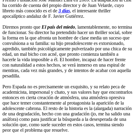
ha corrido de cuenta del propio director y de Juan Velarde, cuyo
libreto más conocido es el de
3 días
, el interesante thriller
apocalíptico andaluz de F. Javier Gutiérrez.
Diremos pronto que
El país del miedo
, lamentablemente, no termina
de funcionar. Su director ha pretendido hacer un thriller social, sobre
la forma en la que afronta un hombre de clase media un suceso que
convulsiona a su familia: su hijo preadolescente es extorsionado,
agredido, también psicológicamente pulverizado por una chica de su
edad, un mal bicho con acné, que pronto comienza también a
hacerle la vida imposible a él. El hombre, incapaz de hacer frente
con naturalidad a estos hechos, se verá inmerso en una espiral de
mentiras, cada vez más grandes, y de intentos de acabar con aquella
pesadilla.
Pero Espada no es precisamente un exquisito, y su relato peca de
academicista, impersonal y chato, y sus valores hay que encontrarlos
entonces en cierta creación de atmósfera, una atmósfera opresiva
que hace temer constantemente al protagonista la aparición de la
adolescente cabrona. El resto de la historia es la (alargada) narración
de una degradación, hecho con una gradación (jo, me ha salido una
anáfora) como para justificar la búsqueda a la desesperada de una
solución que, como suele suceder en estos casos, termina siendo
peor que el problema que resuelve.