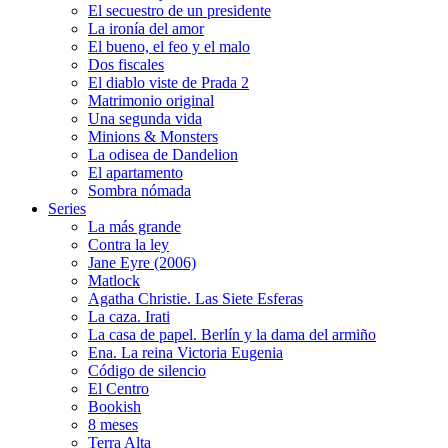
El secuestro de un presidente
La ironía del amor
El bueno, el feo y el malo
Dos fiscales
El diablo viste de Prada 2
Matrimonio original
Una segunda vida
Minions & Monsters
La odisea de Dandelion
El apartamento
Sombra nómada
Series
La más grande
Contra la ley
Jane Eyre (2006)
Matlock
Agatha Christie. Las Siete Esferas
La caza. Irati
La casa de papel. Berlín y la dama del armiño
Ena. La reina Victoria Eugenia
Código de silencio
El Centro
Bookish
8 meses
Terra Alta