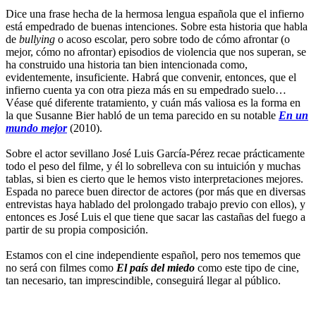
Dice una frase hecha de la hermosa lengua española que el infierno
está empedrado de buenas intenciones. Sobre esta historia que habla
de
bullying
o acoso escolar, pero sobre todo de cómo afrontar (o
mejor, cómo no afrontar) episodios de violencia que nos superan, se
ha construido una historia tan bien intencionada como,
evidentemente, insuficiente. Habrá que convenir, entonces, que el
infierno cuenta ya con otra pieza más en su empedrado suelo…
Véase qué diferente tratamiento, y cuán más valiosa es la forma en
la que Susanne Bier habló de un tema parecido en su notable
En un
mundo mejor
(2010).
Sobre el actor sevillano José Luis García-Pérez recae prácticamente
todo el peso del filme, y él lo sobrelleva con su intuición y muchas
tablas, si bien es cierto que le hemos visto interpretaciones mejores.
Espada no parece buen director de actores (por más que en diversas
entrevistas haya hablado del prolongado trabajo previo con ellos), y
entonces es José Luis el que tiene que sacar las castañas del fuego a
partir de su propia composición.
Estamos con el cine independiente español, pero nos tememos que
no será con filmes como
El país del miedo
como este tipo de cine,
tan necesario, tan imprescindible, conseguirá llegar al público.