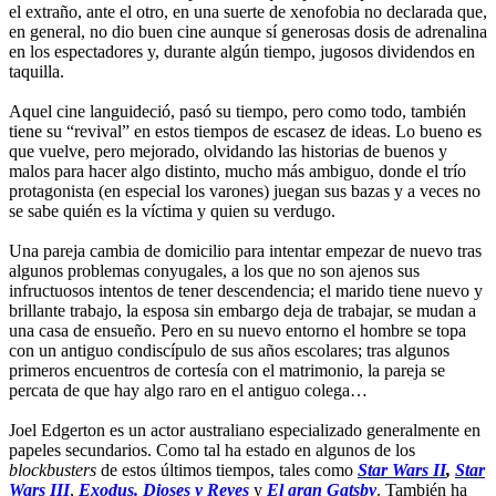
el extraño, ante el otro, en una suerte de xenofobia no declarada que,
en general, no dio buen cine aunque sí generosas dosis de adrenalina
en los espectadores y, durante algún tiempo, jugosos dividendos en
taquilla.
Aquel cine languideció, pasó su tiempo, pero como todo, también
tiene su “revival” en estos tiempos de escasez de ideas. Lo bueno es
que vuelve, pero mejorado, olvidando las historias de buenos y
malos para hacer algo distinto, mucho más ambiguo, donde el trío
protagonista (en especial los varones) juegan sus bazas y a veces no
se sabe quién es la víctima y quien su verdugo.
Una pareja cambia de domicilio para intentar empezar de nuevo tras
algunos problemas conyugales, a los que no son ajenos sus
infructuosos intentos de tener descendencia; el marido tiene nuevo y
brillante trabajo, la esposa sin embargo deja de trabajar, se mudan a
una casa de ensueño. Pero en su nuevo entorno el hombre se topa
con un antiguo condiscípulo de sus años escolares; tras algunos
primeros encuentros de cortesía con el matrimonio, la pareja se
percata de que hay algo raro en el antiguo colega…
Joel Edgerton es un actor australiano especializado generalmente en
papeles secundarios. Como tal ha estado en algunos de los
blockbusters
de estos últimos tiempos, tales como
Star Wars II
,
Star
Wars III
,
Exodus. Dioses y Reyes
y
El gran Gatsby
. También ha