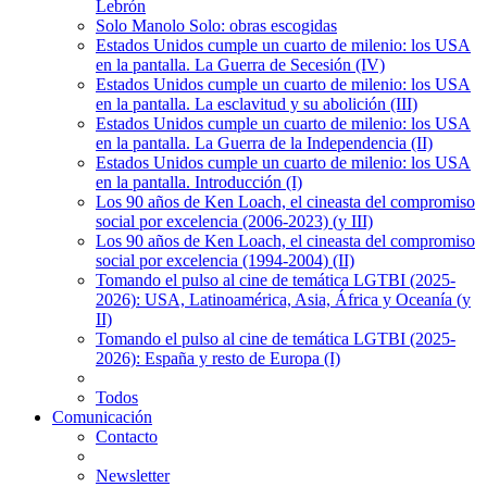
Lebrón
Solo Manolo Solo: obras escogidas
Estados Unidos cumple un cuarto de milenio: los USA
en la pantalla. La Guerra de Secesión (IV)
Estados Unidos cumple un cuarto de milenio: los USA
en la pantalla. La esclavitud y su abolición (III)
Estados Unidos cumple un cuarto de milenio: los USA
en la pantalla. La Guerra de la Independencia (II)
Estados Unidos cumple un cuarto de milenio: los USA
en la pantalla. Introducción (I)
Los 90 años de Ken Loach, el cineasta del compromiso
social por excelencia (2006-2023) (y III)
Los 90 años de Ken Loach, el cineasta del compromiso
social por excelencia (1994-2004) (II)
Tomando el pulso al cine de temática LGTBI (2025-
2026): USA, Latinoamérica, Asia, África y Oceanía (y
II)
Tomando el pulso al cine de temática LGTBI (2025-
2026): España y resto de Europa (I)
Todos
Comunicación
Contacto
Newsletter