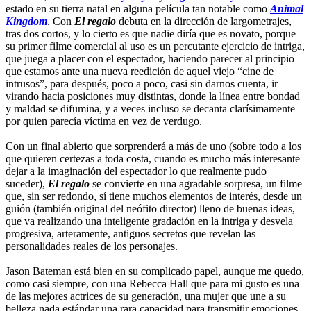
estado en su tierra natal en alguna película tan notable como
Animal
Kingdom
. Con
El regalo
debuta en la dirección de largometrajes,
tras dos cortos, y lo cierto es que nadie diría que es novato, porque
su primer filme comercial al uso es un percutante ejercicio de intriga,
que juega a placer con el espectador, haciendo parecer al principio
que estamos ante una nueva reedición de aquel viejo “cine de
intrusos”, para después, poco a poco, casi sin darnos cuenta, ir
virando hacia posiciones muy distintas, donde la línea entre bondad
y maldad se difumina, y a veces incluso se decanta clarísimamente
por quien parecía víctima en vez de verdugo.
Con un final abierto que sorprenderá a más de uno (sobre todo a los
que quieren certezas a toda costa, cuando es mucho más interesante
dejar a la imaginación del espectador lo que realmente pudo
suceder),
El regalo
se convierte en una agradable sorpresa, un filme
que, sin ser redondo, sí tiene muchos elementos de interés, desde un
guión (también original del neófito director) lleno de buenas ideas,
que va realizando una inteligente gradación en la intriga y desvela
progresiva, arteramente, antiguos secretos que revelan las
personalidades reales de los personajes.
Jason Bateman está bien en su complicado papel, aunque me quedo,
como casi siempre, con una Rebecca Hall que para mi gusto es una
de las mejores actrices de su generación, una mujer que une a su
belleza nada estándar una rara capacidad para transmitir emociones.