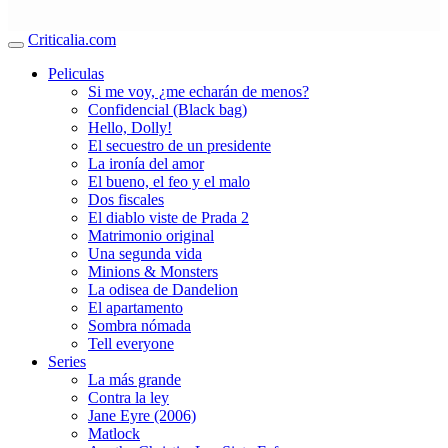
Criticalia.com
Peliculas
Si me voy, ¿me echarán de menos?
Confidencial (Black bag)
Hello, Dolly!
El secuestro de un presidente
La ironía del amor
El bueno, el feo y el malo
Dos fiscales
El diablo viste de Prada 2
Matrimonio original
Una segunda vida
Minions & Monsters
La odisea de Dandelion
El apartamento
Sombra nómada
Tell everyone
Series
La más grande
Contra la ley
Jane Eyre (2006)
Matlock