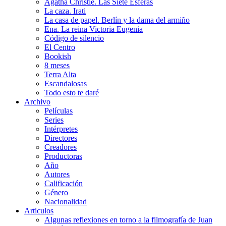
Agatha Christie. Las Siete Esferas
La caza. Irati
La casa de papel. Berlín y la dama del armiño
Ena. La reina Victoria Eugenia
Código de silencio
El Centro
Bookish
8 meses
Terra Alta
Escandalosas
Todo esto te daré
Archivo
Películas
Series
Intérpretes
Directores
Creadores
Productoras
Año
Autores
Calificación
Género
Nacionalidad
Articulos
Algunas reflexiones en torno a la filmografía de Juan