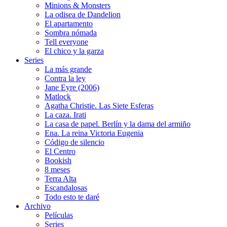
Minions & Monsters
La odisea de Dandelion
El apartamento
Sombra nómada
Tell everyone
El chico y la garza
Series
La más grande
Contra la ley
Jane Eyre (2006)
Matlock
Agatha Christie. Las Siete Esferas
La caza. Irati
La casa de papel. Berlín y la dama del armiño
Ena. La reina Victoria Eugenia
Código de silencio
El Centro
Bookish
8 meses
Terra Alta
Escandalosas
Todo esto te daré
Archivo
Películas
Series