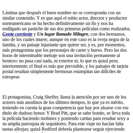
Lástima que después el buen nombre no se corresponda con un
similar contenido. Y es que aquí el rubio actor, director y productor
norteamericano se ha hecho definitivamente un lío y nos ha
endilgado un pastiche de sus dos primeras películas como realizador,
Gente corriente
y
Un lugar llamado Milagro
, con dos hermanos,
uno de los cuales muere, aunque en este caso es la oveja negra de la
familia, y un paisaje lujuriante que quiere ser, y es, por momentos,
más protagonista que los personajes de carne y hueso. Pero las dos
horas de interminable metraje son una invitación permanente al
bostezo: no pasa casi nada, ni exterior ni, lo que es quizá peor,
interiormente; el final es más que previsible, y los paisajes de tarjeta
postal resultan simplemente hermosas estampitas tan difíciles de
estropear.
El protagonista, Craig Sheffer, llama la atención por ser uno de los
actores más anodinos de los últimos tiempos, lo que ya es mérito,
teniendo en cuenta la gran competencia que hay por alzarse con ese
título de dudoso honor. Y Brad Pitt, que se sabe bonito, se lleva toda
la película haciendo mohines y poniendo caritas para resultar sexy a
su amplia parroquia de seguidores. Para este viaje no hacían falta
tantas alforjas; quizá Redford debería plantearse seguir ejerciendo