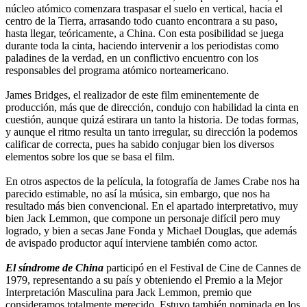
núcleo atómico comenzara traspasar el suelo en vertical, hacia el
centro de la Tierra, arrasando todo cuanto encontrara a su paso,
hasta llegar, teóricamente, a China. Con esta posibilidad se juega
durante toda la cinta, haciendo intervenir a los periodistas como
paladines de la verdad, en un conflictivo encuentro con los
responsables del programa atómico norteamericano.
James Bridges, el realizador de este film eminentemente de
producción, más que de dirección, condujo con habilidad la cinta en
cuestión, aunque quizá estirara un tanto la historia. De todas formas,
y aunque el ritmo resulta un tanto irregular, su dirección la podemos
calificar de correcta, pues ha sabido conjugar bien los diversos
elementos sobre los que se basa el film.
En otros aspectos de la película, la fotografía de James Crabe nos ha
parecido estimable, no así la música, sin embargo, que nos ha
resultado más bien convencional. En el apartado interpretativo, muy
bien Jack Lemmon, que compone un personaje difícil pero muy
logrado, y bien a secas Jane Fonda y Michael Douglas, que además
de avispado productor aquí interviene también como actor.
El síndrome de China
participó en el Festival de Cine de Cannes de
1979, representando a su país y obteniendo el Premio a la Mejor
Interpretación Masculina para Jack Lemmon, premio que
consideramos totalmente merecido. Estuvo también nominada en los