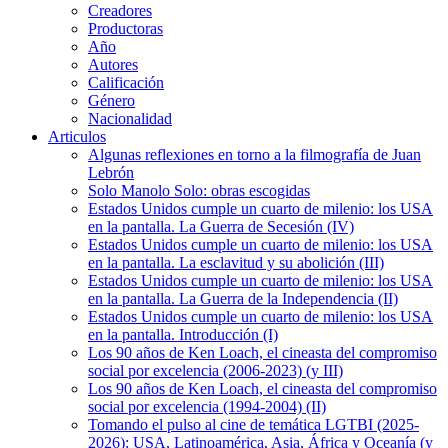
Creadores
Productoras
Año
Autores
Calificación
Género
Nacionalidad
Articulos
Algunas reflexiones en torno a la filmografía de Juan
Lebrón
Solo Manolo Solo: obras escogidas
Estados Unidos cumple un cuarto de milenio: los USA
en la pantalla. La Guerra de Secesión (IV)
Estados Unidos cumple un cuarto de milenio: los USA
en la pantalla. La esclavitud y su abolición (III)
Estados Unidos cumple un cuarto de milenio: los USA
en la pantalla. La Guerra de la Independencia (II)
Estados Unidos cumple un cuarto de milenio: los USA
en la pantalla. Introducción (I)
Los 90 años de Ken Loach, el cineasta del compromiso
social por excelencia (2006-2023) (y III)
Los 90 años de Ken Loach, el cineasta del compromiso
social por excelencia (1994-2004) (II)
Tomando el pulso al cine de temática LGTBI (2025-
2026): USA, Latinoamérica, Asia, África y Oceanía (y