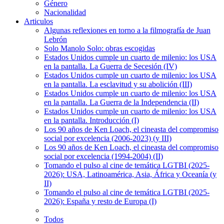
Género
Nacionalidad
Articulos
Algunas reflexiones en torno a la filmografía de Juan
Lebrón
Solo Manolo Solo: obras escogidas
Estados Unidos cumple un cuarto de milenio: los USA
en la pantalla. La Guerra de Secesión (IV)
Estados Unidos cumple un cuarto de milenio: los USA
en la pantalla. La esclavitud y su abolición (III)
Estados Unidos cumple un cuarto de milenio: los USA
en la pantalla. La Guerra de la Independencia (II)
Estados Unidos cumple un cuarto de milenio: los USA
en la pantalla. Introducción (I)
Los 90 años de Ken Loach, el cineasta del compromiso
social por excelencia (2006-2023) (y III)
Los 90 años de Ken Loach, el cineasta del compromiso
social por excelencia (1994-2004) (II)
Tomando el pulso al cine de temática LGTBI (2025-
2026): USA, Latinoamérica, Asia, África y Oceanía (y
II)
Tomando el pulso al cine de temática LGTBI (2025-
2026): España y resto de Europa (I)
Todos