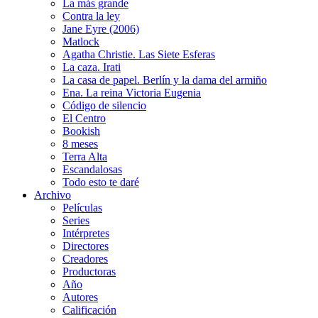
La más grande
Contra la ley
Jane Eyre (2006)
Matlock
Agatha Christie. Las Siete Esferas
La caza. Irati
La casa de papel. Berlín y la dama del armiño
Ena. La reina Victoria Eugenia
Código de silencio
El Centro
Bookish
8 meses
Terra Alta
Escandalosas
Todo esto te daré
Archivo
Películas
Series
Intérpretes
Directores
Creadores
Productoras
Año
Autores
Calificación