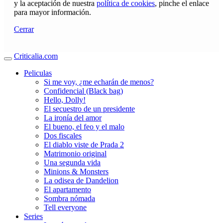
y la aceptación de nuestra
política de cookies
, pinche el enlace
para mayor información.
Cerrar
Criticalia.com
Peliculas
Si me voy, ¿me echarán de menos?
Confidencial (Black bag)
Hello, Dolly!
El secuestro de un presidente
La ironía del amor
El bueno, el feo y el malo
Dos fiscales
El diablo viste de Prada 2
Matrimonio original
Una segunda vida
Minions & Monsters
La odisea de Dandelion
El apartamento
Sombra nómada
Tell everyone
Series