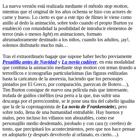
La nueva versión está realizada mediante el método
stop motion
,
mientras que el original de los años ochenta se hizo con actores de
carne y hueso. Lo cierto es que a este tipo de filmes le viene como
anillo al dedo la animación, sobre todo cuando el propio Burton ya
estableció con rotundidad la posibilidad de introducir elementos de
terror (más o menos
light
) en animaciones, formato
abrumadoramente destinado a los niños, cuando los adultos, ¡ay!,
solemos disfrutarlo mucho más…
Tras el extraordinario bagaje que supone haber hecho previamente
Pesadilla antes de Navidad
y
La novia cadáver
, en esta modalidad
que combina la animación mediante
stop motion
con temas tirando a
terroríficos e iconografías particularísimas (las figuras estilizadas
hasta la caricatura de la anorexia, haciendo que los personajes
pintados por El Greco, por comparación, parezcan de Botero…),
Tim Burton consigue de nuevo una película más que interesante,
trufada de guiños cinéfilos (esa perra a la que, tras sufrir una
descarga por el perro/zombie, se le pone una tira del cabello igualita
que la de la coprotagonista de
La novia de Frankenstein
), pero
sobre todo, llena de una humanidad entrañable. Hay buenos y
malos, pero incluso los villanos son abrazables, como ese
personajillo medio desdentado, jorobado y con cara (y cerebro) de
tonto, que precipitará los acontecimientos, pero que nos hace pensar
en adoptarlo (y después devolverlo al orfanato, es cierto…).