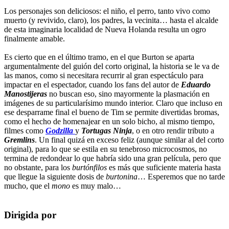
Los personajes son deliciosos: el niño, el perro, tanto vivo como
muerto (y revivido, claro), los padres, la vecinita… hasta el alcalde
de esta imaginaria localidad de Nueva Holanda resulta un ogro
finalmente amable.
Es cierto que en el último tramo, en el que Burton se aparta
argumentalmente del guión del corto original, la historia se le va de
las manos, como si necesitara recurrir al gran espectáculo para
impactar en el espectador, cuando los fans del autor de
Eduardo
Manostijeras
no buscan eso, sino mayormente la plasmación en
imágenes de su particularísimo mundo interior. Claro que incluso en
ese desparrame final el bueno de Tim se permite divertidas bromas,
como el hecho de homenajear en un solo bicho, al mismo tiempo,
filmes como
Godzilla
y
Tortugas Ninja
, o en otro rendir tributo a
Gremlins
. Un final quizá en exceso feliz (aunque similar al del corto
original), para lo que se estila en su tenebroso microcosmos, no
termina de redondear lo que habría sido una gran película, pero que
no obstante, para los
burtónfilos
es más que suficiente materia hasta
que llegue la siguiente dosis de
burtonina
… Esperemos que no tarde
mucho, que el
mono
es muy malo…
Dirigida por