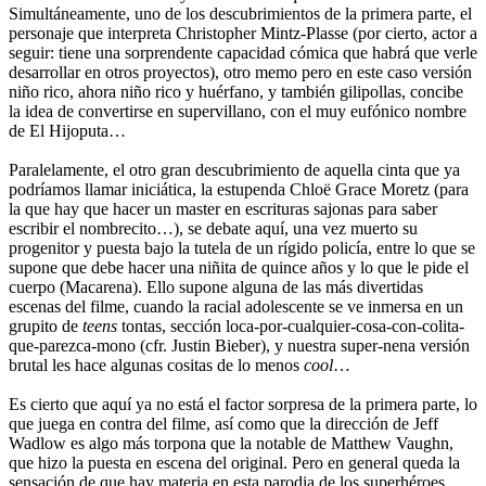
Simultáneamente, uno de los descubrimientos de la primera parte, el
personaje que interpreta Christopher Mintz-Plasse (por cierto, actor a
seguir: tiene una sorprendente capacidad cómica que habrá que verle
desarrollar en otros proyectos), otro memo pero en este caso versión
niño rico, ahora niño rico y huérfano, y también gilipollas, concibe
la idea de convertirse en supervillano, con el muy eufónico nombre
de El Hijoputa…
Paralelamente, el otro gran descubrimiento de aquella cinta que ya
podríamos llamar iniciática, la estupenda Chloë Grace Moretz (para
la que hay que hacer un master en escrituras sajonas para saber
escribir el nombrecito…), se debate aquí, una vez muerto su
progenitor y puesta bajo la tutela de un rígido policía, entre lo que se
supone que debe hacer una niñita de quince años y lo que le pide el
cuerpo (Macarena). Ello supone alguna de las más divertidas
escenas del filme, cuando la racial adolescente se ve inmersa en un
grupito de
teens
tontas, sección loca-por-cualquier-cosa-con-colita-
que-parezca-mono (cfr. Justin Bieber), y nuestra super-nena versión
brutal les hace algunas cositas de lo menos
cool
…
Es cierto que aquí ya no está el factor sorpresa de la primera parte, lo
que juega en contra del filme, así como que la dirección de Jeff
Wadlow es algo más torpona que la notable de Matthew Vaughn,
que hizo la puesta en escena del original. Pero en general queda la
sensación de que hay materia en esta parodia de los superhéroes,