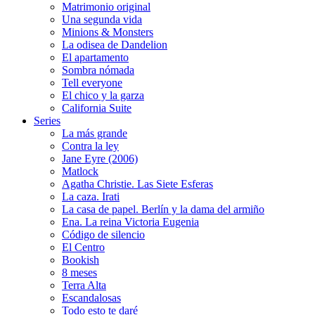
Matrimonio original
Una segunda vida
Minions & Monsters
La odisea de Dandelion
El apartamento
Sombra nómada
Tell everyone
El chico y la garza
California Suite
Series
La más grande
Contra la ley
Jane Eyre (2006)
Matlock
Agatha Christie. Las Siete Esferas
La caza. Irati
La casa de papel. Berlín y la dama del armiño
Ena. La reina Victoria Eugenia
Código de silencio
El Centro
Bookish
8 meses
Terra Alta
Escandalosas
Todo esto te daré