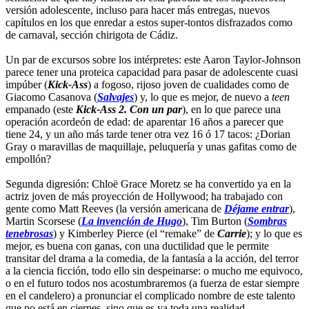
versión adolescente, incluso para hacer más entregas, nuevos
capítulos en los que enredar a estos super-tontos disfrazados como
de carnaval, sección chirigota de Cádiz.
Un par de excursos sobre los intérpretes: este Aaron Taylor-Johnson
parece tener una proteica capacidad para pasar de adolescente cuasi
impúber (
Kick-Ass
) a fogoso, rijoso joven de cualidades como de
Giacomo Casanova (
Salvajes
) y, lo que es mejor, de nuevo a
teen
empanado (este
Kick-Ass 2. Con un par
), en lo que parece una
operación acordeón de edad: de aparentar 16 años a parecer que
tiene 24, y un año más tarde tener otra vez 16 ó 17 tacos: ¿Dorian
Gray o maravillas de maquillaje, peluquería y unas gafitas como de
empollón?
Segunda digresión: Chloë Grace Moretz se ha convertido ya en la
actriz joven de más proyección de Hollywood; ha trabajado con
gente como Matt Reeves (la versión americana de
Déjame entrar
),
Martin Scorsese (
La invención de Hugo
), Tim Burton (
Sombras
tenebrosas
) y Kimberley Pierce (el “remake” de
Carrie
); y lo que es
mejor, es buena con ganas, con una ductilidad que le permite
transitar del drama a la comedia, de la fantasía a la acción, del terror
a la ciencia ficción, todo ello sin despeinarse: o mucho me equivoco,
o en el futuro todos nos acostumbraremos (a fuerza de estar siempre
en el candelero) a pronunciar el complicado nombre de este talento
que no está en ciernes, sino que es ya toda una realidad.