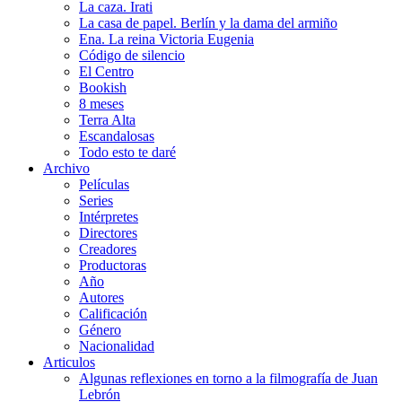
La caza. Irati
La casa de papel. Berlín y la dama del armiño
Ena. La reina Victoria Eugenia
Código de silencio
El Centro
Bookish
8 meses
Terra Alta
Escandalosas
Todo esto te daré
Archivo
Películas
Series
Intérpretes
Directores
Creadores
Productoras
Año
Autores
Calificación
Género
Nacionalidad
Articulos
Algunas reflexiones en torno a la filmografía de Juan
Lebrón