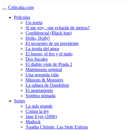
Criticalia.com
Peliculas
Un poeta
Si me voy, ¿me echarán de menos?
Confidencial (Black bag)
Hello, Dolly!
El secuestro de un presidente
La ironía del amor
El bueno, el feo y el malo
Dos fiscales
El diablo viste de Prada 2
Matrimonio original
Una segunda vida
Minions & Monsters
La odisea de Dandelion
El apartamento
Sombra nómada
Series
La más grande
Contra la ley
Jane Eyre (2006)
Matlock
Agatha Christie. Las Siete Esferas