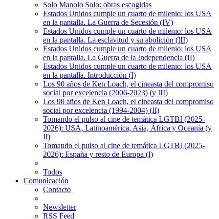
Solo Manolo Solo: obras escogidas
Estados Unidos cumple un cuarto de milenio: los USA
en la pantalla. La Guerra de Secesión (IV)
Estados Unidos cumple un cuarto de milenio: los USA
en la pantalla. La esclavitud y su abolición (III)
Estados Unidos cumple un cuarto de milenio: los USA
en la pantalla. La Guerra de la Independencia (II)
Estados Unidos cumple un cuarto de milenio: los USA
en la pantalla. Introducción (I)
Los 90 años de Ken Loach, el cineasta del compromiso
social por excelencia (2006-2023) (y III)
Los 90 años de Ken Loach, el cineasta del compromiso
social por excelencia (1994-2004) (II)
Tomando el pulso al cine de temática LGTBI (2025-
2026): USA, Latinoamérica, Asia, África y Oceanía (y
II)
Tomando el pulso al cine de temática LGTBI (2025-
2026): España y resto de Europa (I)
Todos
Comunicación
Contacto
Newsletter
RSS Feed