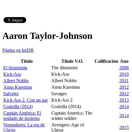
Aaron Taylor-Johnson
Página en ImDB
Titulo
Titulo V.O.
Calificacion
Ano
El ilusionista
The illusionist
2006
Kick-Ass
Kick-Ass
2010
Albert Nobbs
Albert Nobbs
2011
Anna Karenina
Anna Karenina
2012
Salvajes
Savages
2012
Kick-Ass 2. Con un par
Kick-Ass 2
2013
Godzilla (2014)
Godzilla (2014)
2014
Capitán América: El
Captain America: The
2014
soldado de invierno
winter soldier
Vengadores: La era de
Avengers: Age of
2015
Ultrón
Ultron