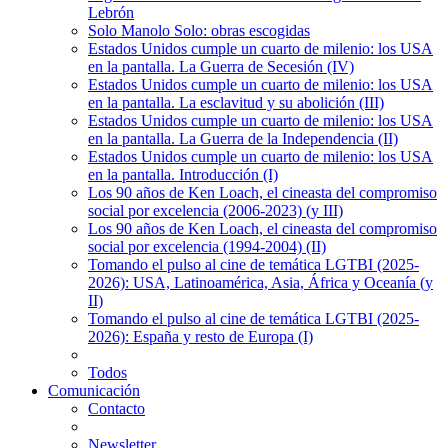
Lebrón
Solo Manolo Solo: obras escogidas
Estados Unidos cumple un cuarto de milenio: los USA
en la pantalla. La Guerra de Secesión (IV)
Estados Unidos cumple un cuarto de milenio: los USA
en la pantalla. La esclavitud y su abolición (III)
Estados Unidos cumple un cuarto de milenio: los USA
en la pantalla. La Guerra de la Independencia (II)
Estados Unidos cumple un cuarto de milenio: los USA
en la pantalla. Introducción (I)
Los 90 años de Ken Loach, el cineasta del compromiso
social por excelencia (2006-2023) (y III)
Los 90 años de Ken Loach, el cineasta del compromiso
social por excelencia (1994-2004) (II)
Tomando el pulso al cine de temática LGTBI (2025-
2026): USA, Latinoamérica, Asia, África y Oceanía (y
II)
Tomando el pulso al cine de temática LGTBI (2025-
2026): España y resto de Europa (I)
Todos
Comunicación
Contacto
Newsletter