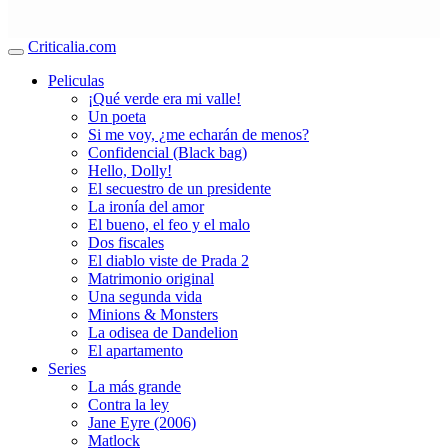
Criticalia.com
Peliculas
¡Qué verde era mi valle!
Un poeta
Si me voy, ¿me echarán de menos?
Confidencial (Black bag)
Hello, Dolly!
El secuestro de un presidente
La ironía del amor
El bueno, el feo y el malo
Dos fiscales
El diablo viste de Prada 2
Matrimonio original
Una segunda vida
Minions & Monsters
La odisea de Dandelion
El apartamento
Series
La más grande
Contra la ley
Jane Eyre (2006)
Matlock