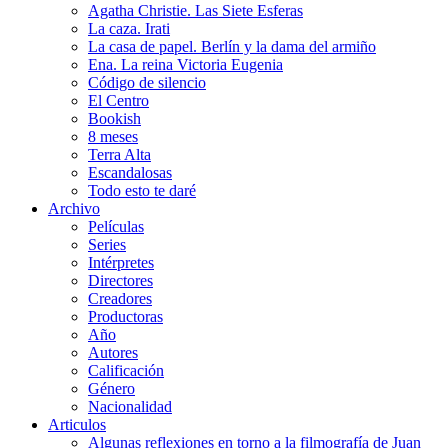
Agatha Christie. Las Siete Esferas
La caza. Irati
La casa de papel. Berlín y la dama del armiño
Ena. La reina Victoria Eugenia
Código de silencio
El Centro
Bookish
8 meses
Terra Alta
Escandalosas
Todo esto te daré
Archivo
Películas
Series
Intérpretes
Directores
Creadores
Productoras
Año
Autores
Calificación
Género
Nacionalidad
Articulos
Algunas reflexiones en torno a la filmografía de Juan