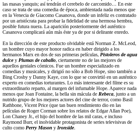
las masas yanquis; así tendrán el cerebelo de carcomido… En este
caso se trata de una comedia de época, ambientada nada menos que
en la Venecia de Giacomo Casanova, donde un infeliz es contratado
por un aristócrata para probar la fidelidad de una hermosa hembra,
posible futura nuera. La aparición posteriormente del auténtico
Casanova complicará aún más éste ya de por si delirante enredo.
En la dirección de este producto olvidable está Norman Z. McLeod,
un hombre cuyo mayor honor radica en haber dirigido a los
hermanos Marx en dos de sus primeras películas,
Pistoleros de agua
dulce
y
Plumas de caballo
, ciertamente no de las mejores de
aquellos geniales cómicos. Fue un hombre especializado en
comedias y musicales, y dirigió no sólo a Bob Hope, sino también a
Bing Crosby y Danny Kaye, con lo que se convirtió en un auténtico
experto en comedias torturantes. Lo más interesante del filme es su
extraordinario reparto, al margen del infumable Hope. Aparece nada
menos que Joan Fontaine, la bella sin mácula de
Rebeca
, junto a un
nutrido grupo de los mejores actores del cine de terror, como Basil
Rathbone, Vicent Price (que tan buen rendimiento dio en las
películas de Roger Corman sobre los relatos de Edgar Allan Poe),
Lon Chaney Jr., el hijo del hombre de las mil caras, e incluso
Raymond Burr, el inolvidable protagonista de series televisivas de
culto como
Perry Mason
y
Ironside
.