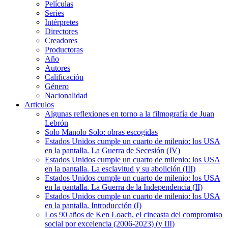
Películas
Series
Intérpretes
Directores
Creadores
Productoras
Año
Autores
Calificación
Género
Nacionalidad
Articulos
Algunas reflexiones en torno a la filmografía de Juan
Lebrón
Solo Manolo Solo: obras escogidas
Estados Unidos cumple un cuarto de milenio: los USA
en la pantalla. La Guerra de Secesión (IV)
Estados Unidos cumple un cuarto de milenio: los USA
en la pantalla. La esclavitud y su abolición (III)
Estados Unidos cumple un cuarto de milenio: los USA
en la pantalla. La Guerra de la Independencia (II)
Estados Unidos cumple un cuarto de milenio: los USA
en la pantalla. Introducción (I)
Los 90 años de Ken Loach, el cineasta del compromiso
social por excelencia (2006-2023) (y III)