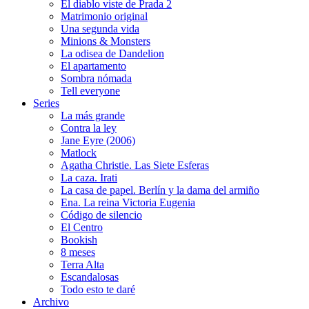
El diablo viste de Prada 2
Matrimonio original
Una segunda vida
Minions & Monsters
La odisea de Dandelion
El apartamento
Sombra nómada
Tell everyone
Series
La más grande
Contra la ley
Jane Eyre (2006)
Matlock
Agatha Christie. Las Siete Esferas
La caza. Irati
La casa de papel. Berlín y la dama del armiño
Ena. La reina Victoria Eugenia
Código de silencio
El Centro
Bookish
8 meses
Terra Alta
Escandalosas
Todo esto te daré
Archivo