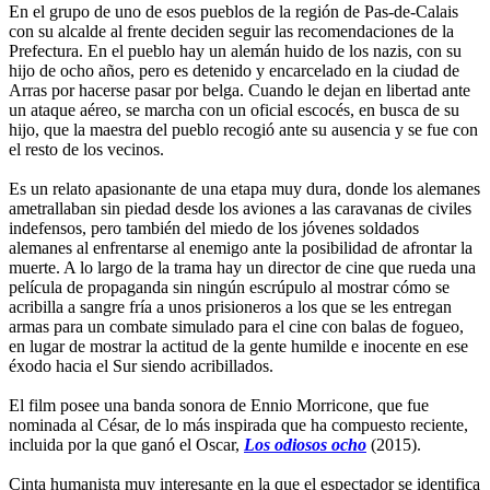
En el grupo de uno de esos pueblos de la región de Pas-de-Calais
con su alcalde al frente deciden seguir las recomendaciones de la
Prefectura. En el pueblo hay un alemán huido de los nazis, con su
hijo de ocho años, pero es detenido y encarcelado en la ciudad de
Arras por hacerse pasar por belga. Cuando le dejan en libertad ante
un ataque aéreo, se marcha con un oficial escocés, en busca de su
hijo, que la maestra del pueblo recogió ante su ausencia y se fue con
el resto de los vecinos.
Es un relato apasionante de una etapa muy dura, donde los alemanes
ametrallaban sin piedad desde los aviones a las caravanas de civiles
indefensos, pero también del miedo de los jóvenes soldados
alemanes al enfrentarse al enemigo ante la posibilidad de afrontar la
muerte. A lo largo de la trama hay un director de cine que rueda una
película de propaganda sin ningún escrúpulo al mostrar cómo se
acribilla a sangre fría a unos prisioneros a los que se les entregan
armas para un combate simulado para el cine con balas de fogueo,
en lugar de mostrar la actitud de la gente humilde e inocente en ese
éxodo hacia el Sur siendo acribillados.
El film posee una banda sonora de Ennio Morricone, que fue
nominada al César, de lo más inspirada que ha compuesto reciente,
incluida por la que ganó el Oscar,
Los odiosos ocho
(2015).
Cinta humanista muy interesante en la que el espectador se identifica