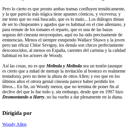
Pero lo cierto es que pronto ambas tramas confluyen temáticamente,
y la que parecía más trágica tiene apuntes cómicos, y viceversa; y
me temo que no está buscado, que es lo malo... Los diálogos distan
de ser lo chispeantes y agudos que es habitual en el cine alleniano, y
para remate de los tomates el reparto, que es una de las bazas
seguras del cineasta neoyorquino, aquí no ha sido precisamente de
eminencias. Menos el siempre estupendo Wallace Shawn y la joven
pero tan eficaz Chloe Sevigny, los demás son chicos perfectamente
desconocidos, al menos en España, carentes del carisma y la calidad
habitual en los actores de Woody.
Así las cosas, no es que
Melinda y Melinda
sea un tostón (aunque
es cierto que a mitad de metraje la invitación al bostezo es realmente
tentadora), pero no tiene la altura de otros Allen; y eso que en los
últimos años el otrora genial cineasta parece haber perdido los
libros... En fin, un Woody menor, que no termina de poner fin al
declive del que lo fue todo y, sin embargo, desde que en 1997 hizo
Desmontando a Harry
, no ha vuelto a dar plenamente en la diana.
Dirigida por
Woody Allen