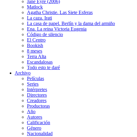
Jane Eyre (2006)
Matlock
Agatha Christie. Las Siete Esferas
La caza. Irati
La casa de papel. Berlín y la dama del armiño
Ena. La reina Victoria Eugenia
Código de silencio
El Centro
Bookish
8 meses
Terra Alta
Escandalosas
Todo esto te daré
Archivo
Películas
Series
Intérpretes
Directores
Creadores
Productoras
Año
Autores
Calificación
Género
Nacionalidad