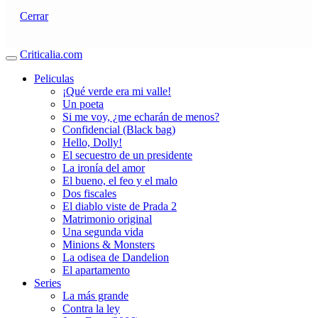
Cerrar
Criticalia.com
Peliculas
¡Qué verde era mi valle!
Un poeta
Si me voy, ¿me echarán de menos?
Confidencial (Black bag)
Hello, Dolly!
El secuestro de un presidente
La ironía del amor
El bueno, el feo y el malo
Dos fiscales
El diablo viste de Prada 2
Matrimonio original
Una segunda vida
Minions & Monsters
La odisea de Dandelion
El apartamento
Series
La más grande
Contra la ley