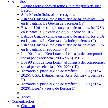
Articulos
Algunas reflexiones en torno a la filmografía de Juan
Lebrón
Solo Manolo Solo: obras escogidas
Estados Unidos cumple un cuarto de milenio: los USA
en la pantalla. La Guerra de Secesión (IV)
Estados Unidos cumple un cuarto de milenio: los USA
en la pantalla. La esclavitud y su abolición (III)
Estados Unidos cumple un cuarto de milenio: los USA
en la pantalla. La Guerra de la Independencia (II)
Estados Unidos cumple un cuarto de milenio: los USA
en la pantalla. Introducción (I)
Los 90 años de Ken Loach, el cineasta del compromiso
social por excelencia (2006-2023) (y III)
Los 90 años de Ken Loach, el cineasta del compromiso
social por excelencia (1994-2004) (II)
Tomando el pulso al cine de temática LGTBI (2025-
2026): USA, Latinoamérica, Asia, África y Oceanía (y
II)
Tomando el pulso al cine de temática LGTBI (2025-
2026): España y resto de Europa (I)
Todos
Comunicación
Contacto