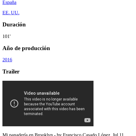
España
EE. UU.
Duración
101'
Año de producción
2016
Trailer
Mi panadería en Brooklyn
- by
Francisco Casado López
,
Jul 11,