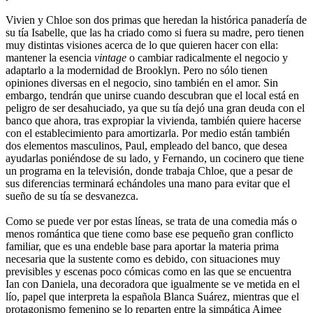
Vivien y Chloe son dos primas que heredan la histórica panadería de
su tía Isabelle, que las ha criado como si fuera su madre, pero tienen
muy distintas visiones acerca de lo que quieren hacer con ella:
mantener la esencia
vintage
o cambiar radicalmente el negocio y
adaptarlo a la modernidad de Brooklyn. Pero no sólo tienen
opiniones diversas en el negocio, sino también en el amor. Sin
embargo, tendrán que unirse cuando descubran que el local está en
peligro de ser desahuciado, ya que su tía dejó una gran deuda con el
banco que ahora, tras expropiar la vivienda, también quiere hacerse
con el establecimiento para amortizarla. Por medio están también
dos elementos masculinos, Paul, empleado del banco, que desea
ayudarlas poniéndose de su lado, y Fernando, un cocinero que tiene
un programa en la televisión, donde trabaja Chloe, que a pesar de
sus diferencias terminará echándoles una mano para evitar que el
sueño de su tía se desvanezca.
Como se puede ver por estas líneas, se trata de una comedia más o
menos romántica que tiene como base ese pequeño gran conflicto
familiar, que es una endeble base para aportar la materia prima
necesaria que la sustente como es debido, con situaciones muy
previsibles y escenas poco cómicas como en las que se encuentra
Ian con Daniela, una decoradora que igualmente se ve metida en el
lío, papel que interpreta la española Blanca Suárez, mientras que el
protagonismo femenino se lo reparten entre la simpática Aimee