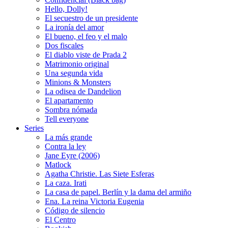
Hello, Dolly!
El secuestro de un presidente
La ironía del amor
El bueno, el feo y el malo
Dos fiscales
El diablo viste de Prada 2
Matrimonio original
Una segunda vida
Minions & Monsters
La odisea de Dandelion
El apartamento
Sombra nómada
Tell everyone
Series
La más grande
Contra la ley
Jane Eyre (2006)
Matlock
Agatha Christie. Las Siete Esferas
La caza. Irati
La casa de papel. Berlín y la dama del armiño
Ena. La reina Victoria Eugenia
Código de silencio
El Centro