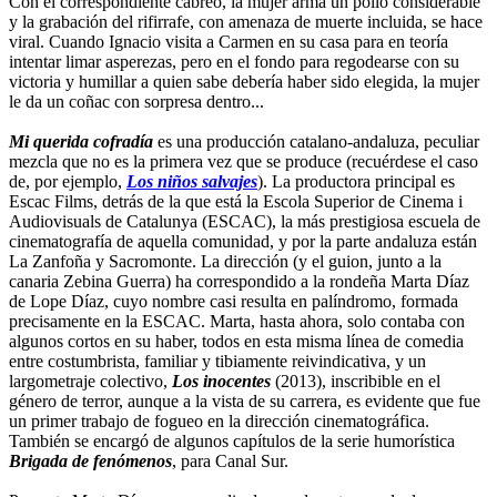
Con el correspondiente cabreo, la mujer arma un pollo considerable
y la grabación del rifirrafe, con amenaza de muerte incluida, se hace
viral. Cuando Ignacio visita a Carmen en su casa para en teoría
intentar limar asperezas, pero en el fondo para regodearse con su
victoria y humillar a quien sabe debería haber sido elegida, la mujer
le da un coñac con sorpresa dentro...
Mi querida cofradía
es una producción catalano-andaluza, peculiar
mezcla que no es la primera vez que se produce (recuérdese el caso
de, por ejemplo,
Los niños salvajes
). La productora principal es
Escac Films, detrás de la que está la Escola Superior de Cinema i
Audiovisuals de Catalunya (ESCAC), la más prestigiosa escuela de
cinematografía de aquella comunidad, y por la parte andaluza están
La Zanfoña y Sacromonte. La dirección (y el guion, junto a la
canaria Zebina Guerra) ha correspondido a la rondeña Marta Díaz
de Lope Díaz, cuyo nombre casi resulta en palíndromo, formada
precisamente en la ESCAC. Marta, hasta ahora, solo contaba con
algunos cortos en su haber, todos en esta misma línea de comedia
entre costumbrista, familiar y tibiamente reivindicativa, y un
largometraje colectivo,
Los inocentes
(2013), inscribible en el
género de terror, aunque a la vista de su carrera, es evidente que fue
un primer trabajo de fogueo en la dirección cinematográfica.
También se encargó de algunos capítulos de la serie humorística
Brigada de fenómenos
, para Canal Sur.