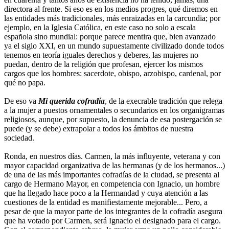
directora al frente. Si eso es en los medios progres, qué diremos en
las entidades más tradicionales, más enraizadas en la carcundia; por
ejemplo, en la Iglesia Católica, en este caso no solo a escala
española sino mundial: porque parece mentira que, bien avanzado
ya el siglo XXI, en un mundo supuestamente civilizado donde todos
tenemos en teoría iguales derechos y deberes, las mujeres no
puedan, dentro de la religión que profesan, ejercer los mismos
cargos que los hombres: sacerdote, obispo, arzobispo, cardenal, por
qué no papa.
De eso va
Mi querida cofradía
, de la execrable tradición que relega
a la mujer a puestos ornamentales o secundarios en los organigramas
religiosos, aunque, por supuesto, la denuncia de esa postergación se
puede (y se debe) extrapolar a todos los ámbitos de nuestra
sociedad.
Ronda, en nuestros días. Carmen, la más influyente, veterana y con
mayor capacidad organizativa de las hermanas (y de los hermanos...)
de una de las más importantes cofradías de la ciudad, se presenta al
cargo de Hermano Mayor, en competencia con Ignacio, un hombre
que ha llegado hace poco a la Hermandad y cuya atención a las
cuestiones de la entidad es manifiestamente mejorable... Pero, a
pesar de que la mayor parte de los integrantes de la cofradía asegura
que ha votado por Carmen, será Ignacio el designado para el cargo.