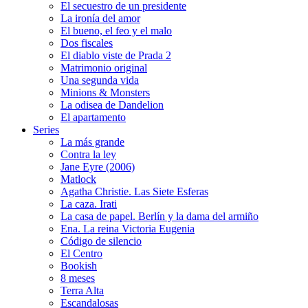
El secuestro de un presidente
La ironía del amor
El bueno, el feo y el malo
Dos fiscales
El diablo viste de Prada 2
Matrimonio original
Una segunda vida
Minions & Monsters
La odisea de Dandelion
El apartamento
Series
La más grande
Contra la ley
Jane Eyre (2006)
Matlock
Agatha Christie. Las Siete Esferas
La caza. Irati
La casa de papel. Berlín y la dama del armiño
Ena. La reina Victoria Eugenia
Código de silencio
El Centro
Bookish
8 meses
Terra Alta
Escandalosas