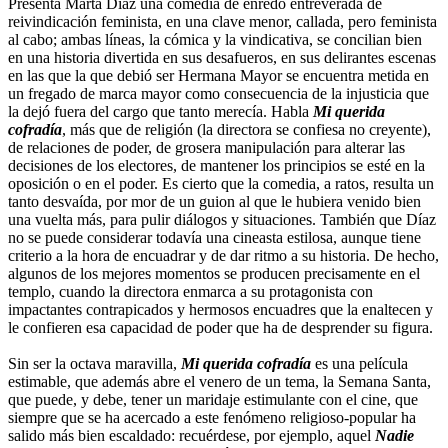
Presenta Marta Díaz una comedia de enredo entreverada de
reivindicación feminista, en una clave menor, callada, pero feminista
al cabo; ambas líneas, la cómica y la vindicativa, se concilian bien
en una historia divertida en sus desafueros, en sus delirantes escenas
en las que la que debió ser Hermana Mayor se encuentra metida en
un fregado de marca mayor como consecuencia de la injusticia que
la dejó fuera del cargo que tanto merecía. Habla
Mi querida
cofradía
, más que de religión (la directora se confiesa no creyente),
de relaciones de poder, de grosera manipulación para alterar las
decisiones de los electores, de mantener los principios se esté en la
oposición o en el poder. Es cierto que la comedia, a ratos, resulta un
tanto desvaída, por mor de un guion al que le hubiera venido bien
una vuelta más, para pulir diálogos y situaciones. También que Díaz
no se puede considerar todavía una cineasta estilosa, aunque tiene
criterio a la hora de encuadrar y de dar ritmo a su historia. De hecho,
algunos de los mejores momentos se producen precisamente en el
templo, cuando la directora enmarca a su protagonista con
impactantes contrapicados y hermosos encuadres que la enaltecen y
le confieren esa capacidad de poder que ha de desprender su figura.
Sin ser la octava maravilla,
Mi querida cofradía
es una película
estimable, que además abre el venero de un tema, la Semana Santa,
que puede, y debe, tener un maridaje estimulante con el cine, que
siempre que se ha acercado a este fenómeno religioso-popular ha
salido más bien escaldado: recuérdese, por ejemplo, aquel
Nadie