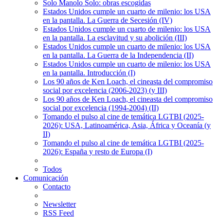
Solo Manolo Solo: obras escogidas
Estados Unidos cumple un cuarto de milenio: los USA
en la pantalla. La Guerra de Secesión (IV)
Estados Unidos cumple un cuarto de milenio: los USA
en la pantalla. La esclavitud y su abolición (III)
Estados Unidos cumple un cuarto de milenio: los USA
en la pantalla. La Guerra de la Independencia (II)
Estados Unidos cumple un cuarto de milenio: los USA
en la pantalla. Introducción (I)
Los 90 años de Ken Loach, el cineasta del compromiso
social por excelencia (2006-2023) (y III)
Los 90 años de Ken Loach, el cineasta del compromiso
social por excelencia (1994-2004) (II)
Tomando el pulso al cine de temática LGTBI (2025-
2026): USA, Latinoamérica, Asia, África y Oceanía (y
II)
Tomando el pulso al cine de temática LGTBI (2025-
2026): España y resto de Europa (I)
Todos
Comunicación
Contacto
Newsletter
RSS Feed