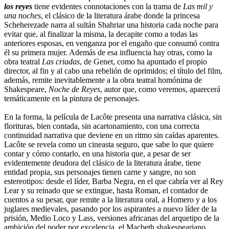
los reyes
tiene evidentes connotaciones con la trama de
Las mil y
una noches
, el clásico de la literatura árabe donde la princesa
Scheherezade narra al sultán Shahriar una historia cada noche para
evitar que, al finalizar la misma, la decapite como a todas las
anteriores esposas, en venganza por el engaño que consumó contra
él su primera mujer. Además de esa influencia hay otras, como la
obra teatral
Las criadas
, de Genet, como ha apuntado el propio
director, al fin y al cabo una rebelión de oprimidos; el título del film,
además, remite inevitablemente a la obra teatral homónima de
Shakespeare,
Noche de Reyes
, autor que, como veremos, aparecerá
temáticamente en la pintura de personajes.
En la forma, la película de Lacôte presenta una narrativa clásica, sin
florituras, bien contada, sin acartonamiento, con una correcta
continuidad narrativa que deviene en un ritmo sin caídas aparentes.
Lacôte se revela como un cineasta seguro, que sabe lo que quiere
contar y cómo contarlo, en una historia que, a pesar de ser
evidentemente deudora del clásico de la literatura árabe, tiene
entidad propia, sus personajes tienen carne y sangre, no son
estereotipos: desde el líder, Barba Negra, en el que cabría ver al Rey
Lear y su reinado que se extingue, hasta Roman, el contador de
cuentos a su pesar, que remite a la literatura oral, a Homero y a los
juglares medievales, pasando por los aspirantes a nuevo líder de la
prisión, Medio Loco y Lass, versiones africanas del arquetipo de la
ambición del poder por excelencia, el Macbeth shakespeariano.