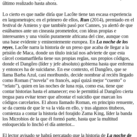
último realizado hasta ahora.
Lo cierto es que nadie diría que Lacôte tiene tan escasa experiencia
en largometrajes; en el primero de ellos,
Run
(2014), premiado en el
festival de Amiens y que también pasó por Cannes, ya alertó de que
estábamos ante un cineasta prometedor, con ideas propias e
interesantes y una visión puramente africana del cine, aunque con
una base evidente y eminentemente europea. En
La noche de los
reyes
, Lacôte narra la historia de un preso que acaba de llegar a la
prisión de Maca, donde un título inicial nos advierte de que esta
cárcel costamarfileña tiene sus propias reglas, sus propios códigos,
donde el Dangôro (líder y jefe absoluto) gobierna hasta que enferma
y entonces ha de suicidarse. En ese contexto, el Dangôro, que se
llama Barba Azul, casi moribundo, decide nombrar al recién llegado
como Roman (“novela” en francés, aquí quizá mejor “cuento” o
“relato”), quien en las noches de luna roja, como esa, tiene que
contar historias hasta el amanecer; eso le permitirá al Dangôro cierta
tregua para evitar tener que afrontar el suicidio que marcan los
códigos carcelarios. El ahora llamado Roman, en principio renuente,
se da cuenta de que le va la vida en ello, y tras algunos titubeos,
comienza a contar la historia del forajido Zama King, líder la banda
los Microbios de la que él formó parte, hasta que la multitud
enloquecida lo linchó el día anterior...
El lector avisado se habrá percatado que la historia de
La noche de