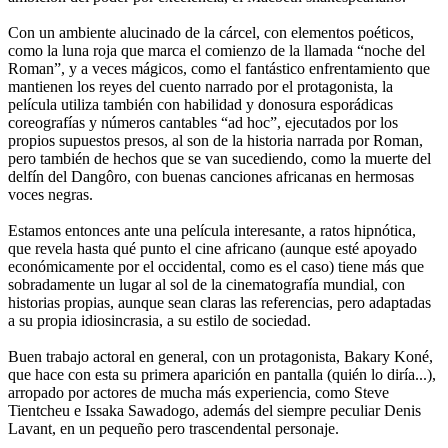
Con un ambiente alucinado de la cárcel, con elementos poéticos,
como la luna roja que marca el comienzo de la llamada “noche del
Roman”, y a veces mágicos, como el fantástico enfrentamiento que
mantienen los reyes del cuento narrado por el protagonista, la
película utiliza también con habilidad y donosura esporádicas
coreografías y números cantables “ad hoc”, ejecutados por los
propios supuestos presos, al son de la historia narrada por Roman,
pero también de hechos que se van sucediendo, como la muerte del
delfín del Dangôro, con buenas canciones africanas en hermosas
voces negras.
Estamos entonces ante una película interesante, a ratos hipnótica,
que revela hasta qué punto el cine africano (aunque esté apoyado
económicamente por el occidental, como es el caso) tiene más que
sobradamente un lugar al sol de la cinematografía mundial, con
historias propias, aunque sean claras las referencias, pero adaptadas
a su propia idiosincrasia, a su estilo de sociedad.
Buen trabajo actoral en general, con un protagonista, Bakary Koné,
que hace con esta su primera aparición en pantalla (quién lo diría...),
arropado por actores de mucha más experiencia, como Steve
Tientcheu e Issaka Sawadogo, además del siempre peculiar Denis
Lavant, en un pequeño pero trascendental personaje.