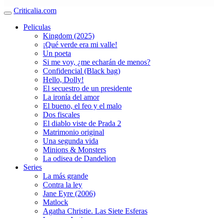
Criticalia.com
Peliculas
Kingdom (2025)
¡Qué verde era mi valle!
Un poeta
Si me voy, ¿me echarán de menos?
Confidencial (Black bag)
Hello, Dolly!
El secuestro de un presidente
La ironía del amor
El bueno, el feo y el malo
Dos fiscales
El diablo viste de Prada 2
Matrimonio original
Una segunda vida
Minions & Monsters
La odisea de Dandelion
Series
La más grande
Contra la ley
Jane Eyre (2006)
Matlock
Agatha Christie. Las Siete Esferas