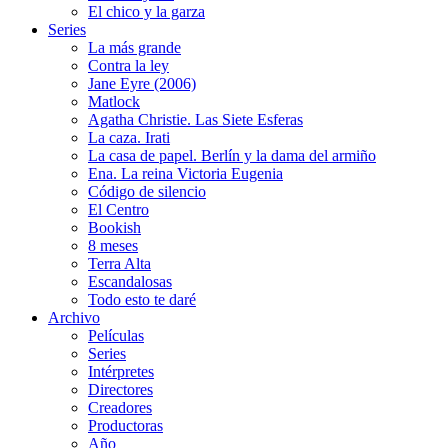
El chico y la garza
Series
La más grande
Contra la ley
Jane Eyre (2006)
Matlock
Agatha Christie. Las Siete Esferas
La caza. Irati
La casa de papel. Berlín y la dama del armiño
Ena. La reina Victoria Eugenia
Código de silencio
El Centro
Bookish
8 meses
Terra Alta
Escandalosas
Todo esto te daré
Archivo
Películas
Series
Intérpretes
Directores
Creadores
Productoras
Año