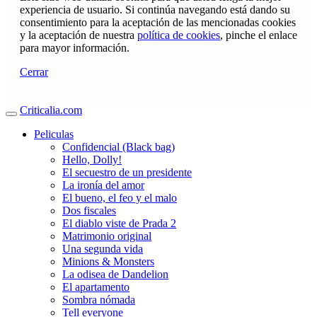
experiencia de usuario. Si continúa navegando está dando su
consentimiento para la aceptación de las mencionadas cookies
y la aceptación de nuestra
política de cookies
, pinche el enlace
para mayor información.
Cerrar
Criticalia.com
Peliculas
Confidencial (Black bag)
Hello, Dolly!
El secuestro de un presidente
La ironía del amor
El bueno, el feo y el malo
Dos fiscales
El diablo viste de Prada 2
Matrimonio original
Una segunda vida
Minions & Monsters
La odisea de Dandelion
El apartamento
Sombra nómada
Tell everyone