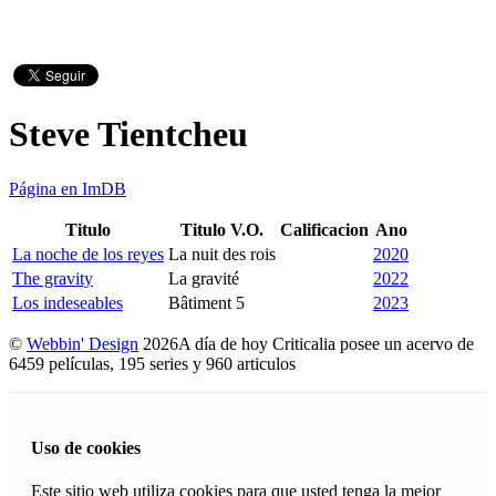
Steve Tientcheu
Página en ImDB
Titulo
Titulo V.O.
Calificacion
Ano
La noche de los reyes
La nuit des rois
2020
The gravity
La gravité
2022
Los indeseables
Bâtiment 5
2023
©
Webbin' Design
2026
A día de hoy Criticalia posee un acervo de
6459 películas, 195 series y 960 articulos
Uso de cookies
Este sitio web utiliza cookies para que usted tenga la mejor