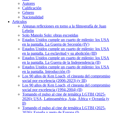
Autores
Calificación
Género
Nacionalidad
Articulos
Algunas reflexiones en torno a la filmografía de Juan
Lebrón
Solo Manolo Solo: obras escogidas
Estados Unidos cumple un cuarto de milenio: los USA
en la pantalla. La Guerra de Secesión (IV)
Estados Unidos cumple un cuarto de milenio: los USA
en la pantalla. La esclavitud y su abolición (III)
Estados Unidos cumple un cuarto de milenio: los USA
en la pantalla. La Guerra de la Independencia (II)
Estados Unidos cumple un cuarto de milenio: los USA
en la pantalla. Introducción (I)
Los 90 años de Ken Loach, el cineasta del compromiso
social por excelencia (2006-2023) (y III)
Los 90 años de Ken Loach, el cineasta del compromiso
social por excelencia (1994-2004) (II)
Tomando el pulso al cine de temática LGTBI (2025-
2026): USA, Latinoamérica, Asia, África y Oceanía (y
II)
Tomando el pulso al cine de temática LGTBI (2025-
2026): España y resto de Europa (I)