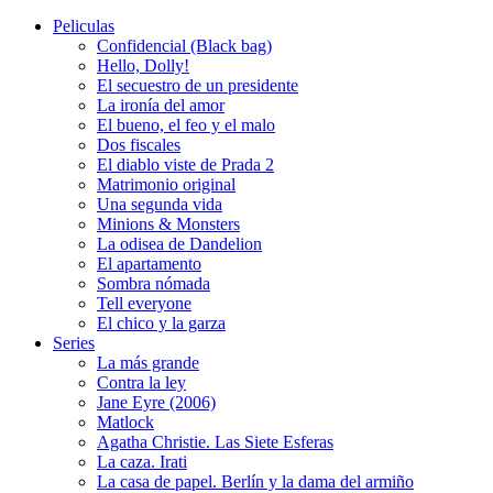
Peliculas
Confidencial (Black bag)
Hello, Dolly!
El secuestro de un presidente
La ironía del amor
El bueno, el feo y el malo
Dos fiscales
El diablo viste de Prada 2
Matrimonio original
Una segunda vida
Minions & Monsters
La odisea de Dandelion
El apartamento
Sombra nómada
Tell everyone
El chico y la garza
Series
La más grande
Contra la ley
Jane Eyre (2006)
Matlock
Agatha Christie. Las Siete Esferas
La caza. Irati
La casa de papel. Berlín y la dama del armiño