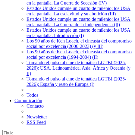
en la pantalla. La Guerra de Secesión (IV)
Estados Unidos cumple un cuarto de milenio: los USA
en la pantalla. La esclavitud y su abolición (III)
Estados Unidos cumple un cuarto de milenio: los USA
en la pantalla. La Guerra de la Independencia (II)
Estados Unidos cumple un cuarto de milenio: los USA
en la pantalla. Introducción (I)
Los 90 años de Ken Loach, el cineasta del compromiso
social por excelencia (2006-2023) (y III)
Los 90 años de Ken Loach, el cineasta del compromiso
social por excelencia (1994-2004) (II)
Tomando el pulso al cine de temática LGTBI (2025-
2026): USA, Latinoamérica, Asia, África y Oceanía (y
II)
Tomando el pulso al cine de temática LGTBI (2025-
2026): España y resto de Europa (I)
Todos
Comunicación
Contacto
Newsletter
RSS Feed