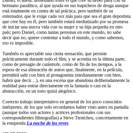
Daniel, el atleta, demediado entre el que cree su deber para con su
hermano paralítico, al que ayuda en sus trapicheos de droga aunque
está totalmente en contra de tal práctica, pero también de su
entrenador, que le exige cada vez más para que sea el gran deportista
que cree hay en él, pero también estará mediatizado por su promesa
de iniciar una nueva vida con su mujer y su hija pequeña en otro
país; pero Daniel, como tantas personas en este mundo, no sabe
decir que no, quiere contentar a todo el mundo, y como sabemos,
eso es imposible.
También es apreciable una cierta sensación, que persiste
prácticamente durante todo el film, y se acentúa en la última parte,
como de presagio de catástrofe, como de fin de los tiempos, a la
espera de esa alineación de astros que, finalmente, en la película,
permitirá salir con bien al protagonista (medianamente con bien,
habrá que decir…), en una escena que abandona deliberadamente la
realidad para entrar directamente en la fantasía o casi en la
abstracción, en un tono quizá alegórico.
Correcto trabajo interpretativo en general de los poco conocidos
intérpretes, de los que solo recordamos haber visto antes en pantalla
(aunque todos son actores y actrices profesionales con sus
correspondientes filmografías) a Steve Tientcheu, concretamente en
la estupenda
La noche de los reyes
.