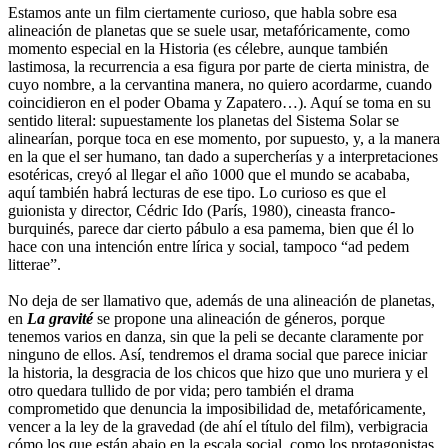
Estamos ante un film ciertamente curioso, que habla sobre esa
alineación de planetas que se suele usar, metafóricamente, como
momento especial en la Historia (es célebre, aunque también
lastimosa, la recurrencia a esa figura por parte de cierta ministra, de
cuyo nombre, a la cervantina manera, no quiero acordarme, cuando
coincidieron en el poder Obama y Zapatero…). Aquí se toma en su
sentido literal: supuestamente los planetas del Sistema Solar se
alinearían, porque toca en ese momento, por supuesto, y, a la manera
en la que el ser humano, tan dado a supercherías y a interpretaciones
esotéricas, creyó al llegar el año 1000 que el mundo se acababa,
aquí también habrá lecturas de ese tipo. Lo curioso es que el
guionista y director, Cédric Ido (París, 1980), cineasta franco-
burquinés, parece dar cierto pábulo a esa pamema, bien que él lo
hace con una intención entre lírica y social, tampoco “ad pedem
litterae”.
No deja de ser llamativo que, además de una alineación de planetas,
en
La gravité
se propone una alineación de géneros, porque
tenemos varios en danza, sin que la peli se decante claramente por
ninguno de ellos. Así, tendremos el drama social que parece iniciar
la historia, la desgracia de los chicos que hizo que uno muriera y el
otro quedara tullido de por vida; pero también el drama
comprometido que denuncia la imposibilidad de, metafóricamente,
vencer a la ley de la gravedad (de ahí el título del film), verbigracia
cómo los que están abajo en la escala social, como los protagonistas