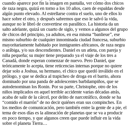
cuando aparece por fin la imagen en pantalla, ver cómo dos chicos
de raza negra, quizá en torno a los 10 años, caen de espaldas desde
algún punto elevado. Al estrellarse contra el suelo, uno de ellos lo
hace sobre el otro, y después sabremos que eso le salvó la vida,
aunque no le libró de convertirse en paralítico. La historia da un
salto adelante, quizá un cuarto de siglo, y vemos a algunos del grupo
de chicos del principio, ya adultos, en esa misma “banlieue”, ese
mismo suburbio de cualquier innominada ciudad francesa, suburbio
mayoritariamente habitado por inmigrantes africanos, de raza negra
o arábiga, y/o sus descendientes. Daniel es un atleta, con pareja y
niña pequeña; su mujer tiene preparado ya el viaje de los tres a
Canadá, donde esperan comenzar de nuevo. Pero Daniel, que
teóricamente lo acepta, tiene reticencias internas porque no quiere
dejar solo a Joshua, su hermano, el chico que quedó inválido en el
prólogo, y que se dedica al trapicheo de droga en el barrio, ahora
dominado por una panda de adolescentes barbilampiños, que se
autodenominan los Ronin. Por su parte, Christophe, otro de los
niños implicados en aquel terrible accidente varias décadas atrás,
acaba de salir de la cárcel, por delito de narcotráfico, donde se ha
“comido el marrón” de no decir quiénes eran sus compinches. En
los medios de comunicación, pero también entre la gente de a pie, el
tema de esos días es la alineación de planetas que se va a producir
en poco tiempo, y que algunos creen que puede influir en la vida
sobre el planeta Tierra…