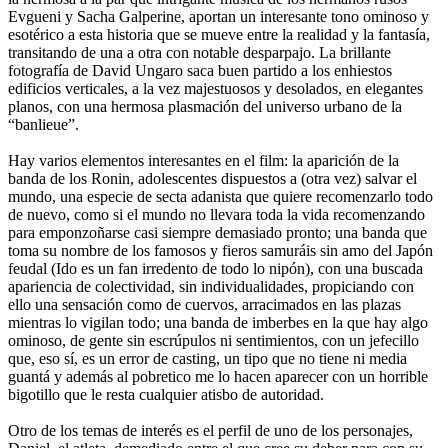
Evgueni y Sacha Galperine, aportan un interesante tono ominoso y
esotérico a esta historia que se mueve entre la realidad y la fantasía,
transitando de una a otra con notable desparpajo. La brillante
fotografía de David Ungaro saca buen partido a los enhiestos
edificios verticales, a la vez majestuosos y desolados, en elegantes
planos, con una hermosa plasmación del universo urbano de la
“banlieue”.
Hay varios elementos interesantes en el film: la aparición de la
banda de los Ronin, adolescentes dispuestos a (otra vez) salvar el
mundo, una especie de secta adanista que quiere recomenzarlo todo
de nuevo, como si el mundo no llevara toda la vida recomenzando
para emponzoñarse casi siempre demasiado pronto; una banda que
toma su nombre de los famosos y fieros samuráis sin amo del Japón
feudal (Ido es un fan irredento de todo lo nipón), con una buscada
apariencia de colectividad, sin individualidades, propiciando con
ello una sensación como de cuervos, arracimados en las plazas
mientras lo vigilan todo; una banda de imberbes en la que hay algo
ominoso, de gente sin escrúpulos ni sentimientos, con un jefecillo
que, eso sí, es un error de casting, un tipo que no tiene ni media
guantá y además al pobretico me lo hacen aparecer con un horrible
bigotillo que le resta cualquier atisbo de autoridad.
Otro de los temas de interés es el perfil de uno de los personajes,