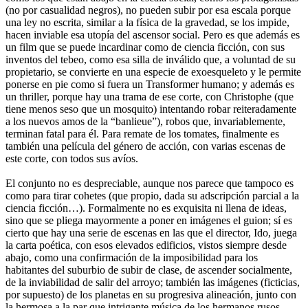
(no por casualidad negros), no pueden subir por esa escala porque
una ley no escrita, similar a la física de la gravedad, se los impide,
hacen inviable esa utopía del ascensor social. Pero es que además es
un film que se puede incardinar como de ciencia ficción, con sus
inventos del tebeo, como esa silla de inválido que, a voluntad de su
propietario, se convierte en una especie de exoesqueleto y le permite
ponerse en pie como si fuera un Transformer humano; y además es
un thriller, porque hay una trama de ese corte, con Christophe (que
tiene menos seso que un mosquito) intentando robar reiteradamente
a los nuevos amos de la “banlieue”), robos que, invariablemente,
terminan fatal para él. Para remate de los tomates, finalmente es
también una película del género de acción, con varias escenas de
este corte, con todos sus avíos.
El conjunto no es despreciable, aunque nos parece que tampoco es
como para tirar cohetes (que propio, dada su adscripción parcial a la
ciencia ficción…). Formalmente no es exquisita ni llena de ideas,
sino que se pliega mayormente a poner en imágenes el guion; sí es
cierto que hay una serie de escenas en las que el director, Ido, juega
la carta poética, con esos elevados edificios, vistos siempre desde
abajo, como una confirmación de la imposibilidad para los
habitantes del suburbio de subir de clase, de ascender socialmente,
de la inviabilidad de salir del arroyo; también las imágenes (ficticias,
por supuesto) de los planetas en su progresiva alineación, junto con
la hermosa a la par que intrigante música de los hermanos rusos