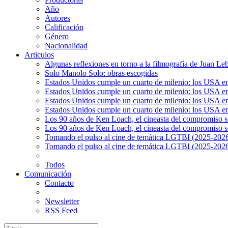
Año
Autores
Calificación
Género
Nacionalidad
Articulos
Algunas reflexiones en torno a la filmografía de Juan Le
Solo Manolo Solo: obras escogidas
Estados Unidos cumple un cuarto de milenio: los USA en 
Estados Unidos cumple un cuarto de milenio: los USA en la
Estados Unidos cumple un cuarto de milenio: los USA en 
Estados Unidos cumple un cuarto de milenio: los USA en l
Los 90 años de Ken Loach, el cineasta del compromiso so
Los 90 años de Ken Loach, el cineasta del compromiso so
Tomando el pulso al cine de temática LGTBI (2025-2026)
Tomando el pulso al cine de temática LGTBI (2025-2026)
Todos
Comunicación
Contacto
Newsletter
RSS Feed