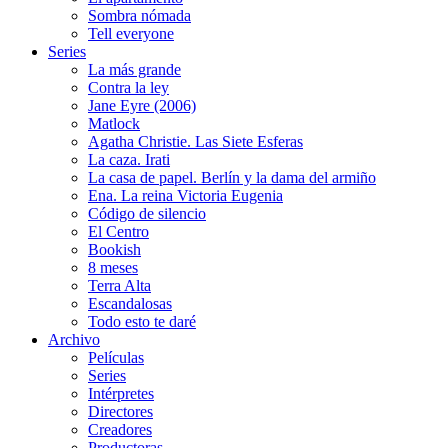
Sombra nómada
Tell everyone
Series
La más grande
Contra la ley
Jane Eyre (2006)
Matlock
Agatha Christie. Las Siete Esferas
La caza. Irati
La casa de papel. Berlín y la dama del armiño
Ena. La reina Victoria Eugenia
Código de silencio
El Centro
Bookish
8 meses
Terra Alta
Escandalosas
Todo esto te daré
Archivo
Películas
Series
Intérpretes
Directores
Creadores
Productoras