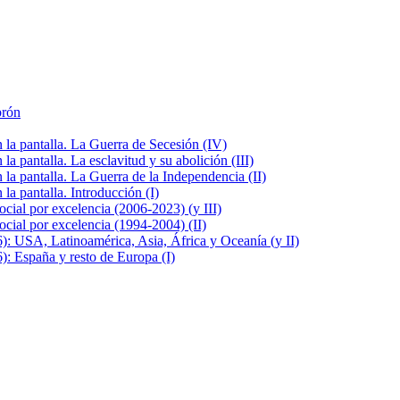
brón
la pantalla. La Guerra de Secesión (IV)
 pantalla. La esclavitud y su abolición (III)
la pantalla. La Guerra de la Independencia (II)
a pantalla. Introducción (I)
cial por excelencia (2006-2023) (y III)
cial por excelencia (1994-2004) (II)
: USA, Latinoamérica, Asia, África y Oceanía (y II)
: España y resto de Europa (I)