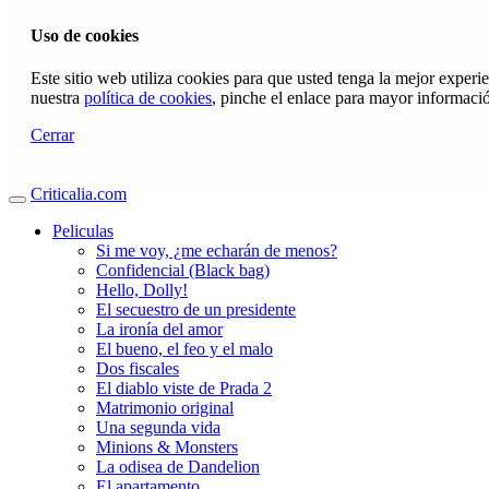
Uso de cookies
Este sitio web utiliza cookies para que usted tenga la mejor exper
nuestra
política de cookies
, pinche el enlace para mayor informaci
Cerrar
Criticalia.com
Peliculas
Si me voy, ¿me echarán de menos?
Confidencial (Black bag)
Hello, Dolly!
El secuestro de un presidente
La ironía del amor
El bueno, el feo y el malo
Dos fiscales
El diablo viste de Prada 2
Matrimonio original
Una segunda vida
Minions & Monsters
La odisea de Dandelion
El apartamento