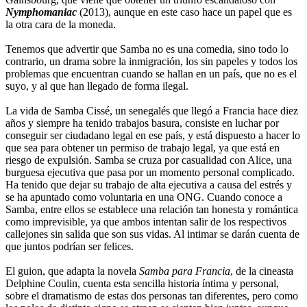
Nymphomaniac
(2013), aunque en este caso hace un papel que es
la otra cara de la moneda.
Tenemos que advertir que Samba no es una comedia, sino todo lo
contrario, un drama sobre la inmigración, los sin papeles y todos los
problemas que encuentran cuando se hallan en un país, que no es el
suyo, y al que han llegado de forma ilegal.
La vida de Samba Cissé, un senegalés que llegó a Francia hace diez
años y siempre ha tenido trabajos basura, consiste en luchar por
conseguir ser ciudadano legal en ese país, y está dispuesto a hacer lo
que sea para obtener un permiso de trabajo legal, ya que está en
riesgo de expulsión. Samba se cruza por casualidad con Alice, una
burguesa ejecutiva que pasa por un momento personal complicado.
Ha tenido que dejar su trabajo de alta ejecutiva a causa del estrés y
se ha apuntado como voluntaria en una ONG. Cuando conoce a
Samba, entre ellos se establece una relación tan honesta y romántica
como imprevisible, ya que ambos intentan salir de los respectivos
callejones sin salida que son sus vidas. Al intimar se darán cuenta de
que juntos podrían ser felices.
El guion, que adapta la novela
Samba para Francia
, de la cineasta
Delphine Coulin, cuenta esta sencilla historia íntima y personal,
sobre el dramatismo de estas dos personas tan diferentes, pero como