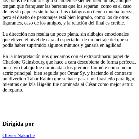
los polos de distinto signo se atraen se sienten bien juntas, aunque
tengan que franquear las barreras que los separan, como es el caso
de los sin papeles sin trabajo. Los diálogos no tienen mucha fuerza,
pero el diseño de personajes está bien logrado, como los de otros
figurantes, caso de los amigos, y la relación del final es creíble.
La dirección nos resulta un poco plana, sin altibajos emocionales
que eleven el nivel de cara al espectador de un metraje del que se
podía haber suprimido algunos minutos y ganaría en agilidad.
En la interpretación nos quedamos con el extraordinario papel de
Charlotte Gainsbourg que hace a cara descubierta de forma perfecta,
por cuyo trabajo fue nominada a los premios Lumière como mejor
actriz principal, bien seguida por Omar Sy, y haciendo el contraste
un divertido Tahar Rahim que se hace pasar por brasileño para ligar,
mientras que Izïa Higelin fue nominada al César como mejor actriz
de reparto.
Dirigida por
Olivier Nakache