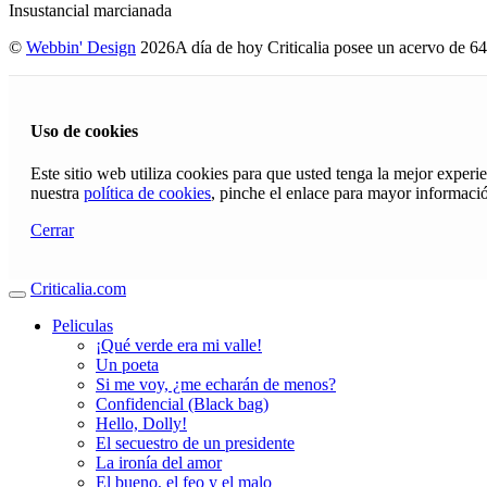
Insustancial marcianada
©
Webbin' Design
2026
A día de hoy Criticalia posee un acervo de 64
Uso de cookies
Este sitio web utiliza cookies para que usted tenga la mejor exper
nuestra
política de cookies
, pinche el enlace para mayor informaci
Cerrar
Criticalia.com
Peliculas
¡Qué verde era mi valle!
Un poeta
Si me voy, ¿me echarán de menos?
Confidencial (Black bag)
Hello, Dolly!
El secuestro de un presidente
La ironía del amor
El bueno, el feo y el malo