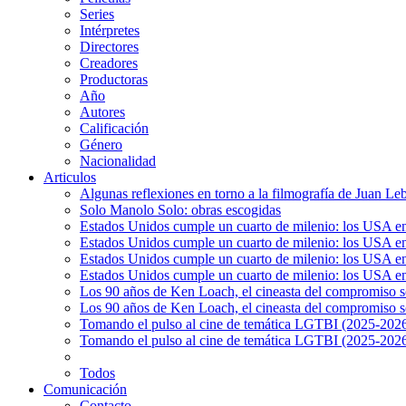
Series
Intérpretes
Directores
Creadores
Productoras
Año
Autores
Calificación
Género
Nacionalidad
Articulos
Algunas reflexiones en torno a la filmografía de Juan Le
Solo Manolo Solo: obras escogidas
Estados Unidos cumple un cuarto de milenio: los USA en 
Estados Unidos cumple un cuarto de milenio: los USA en la
Estados Unidos cumple un cuarto de milenio: los USA en 
Estados Unidos cumple un cuarto de milenio: los USA en l
Los 90 años de Ken Loach, el cineasta del compromiso so
Los 90 años de Ken Loach, el cineasta del compromiso so
Tomando el pulso al cine de temática LGTBI (2025-2026)
Tomando el pulso al cine de temática LGTBI (2025-2026)
Todos
Comunicación
Contacto