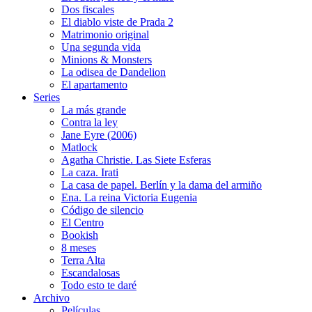
Dos fiscales
El diablo viste de Prada 2
Matrimonio original
Una segunda vida
Minions & Monsters
La odisea de Dandelion
El apartamento
Series
La más grande
Contra la ley
Jane Eyre (2006)
Matlock
Agatha Christie. Las Siete Esferas
La caza. Irati
La casa de papel. Berlín y la dama del armiño
Ena. La reina Victoria Eugenia
Código de silencio
El Centro
Bookish
8 meses
Terra Alta
Escandalosas
Todo esto te daré
Archivo
Películas