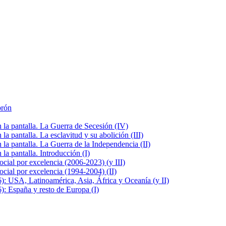
brón
la pantalla. La Guerra de Secesión (IV)
 pantalla. La esclavitud y su abolición (III)
la pantalla. La Guerra de la Independencia (II)
a pantalla. Introducción (I)
cial por excelencia (2006-2023) (y III)
cial por excelencia (1994-2004) (II)
: USA, Latinoamérica, Asia, África y Oceanía (y II)
: España y resto de Europa (I)