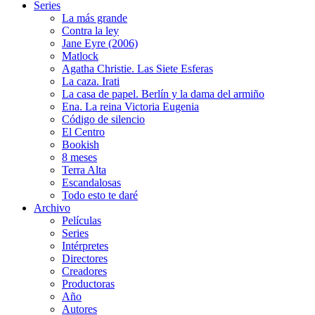
Series
La más grande
Contra la ley
Jane Eyre (2006)
Matlock
Agatha Christie. Las Siete Esferas
La caza. Irati
La casa de papel. Berlín y la dama del armiño
Ena. La reina Victoria Eugenia
Código de silencio
El Centro
Bookish
8 meses
Terra Alta
Escandalosas
Todo esto te daré
Archivo
Películas
Series
Intérpretes
Directores
Creadores
Productoras
Año
Autores