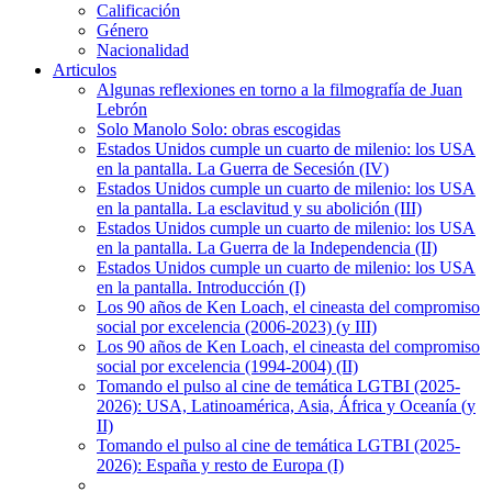
Calificación
Género
Nacionalidad
Articulos
Algunas reflexiones en torno a la filmografía de Juan
Lebrón
Solo Manolo Solo: obras escogidas
Estados Unidos cumple un cuarto de milenio: los USA
en la pantalla. La Guerra de Secesión (IV)
Estados Unidos cumple un cuarto de milenio: los USA
en la pantalla. La esclavitud y su abolición (III)
Estados Unidos cumple un cuarto de milenio: los USA
en la pantalla. La Guerra de la Independencia (II)
Estados Unidos cumple un cuarto de milenio: los USA
en la pantalla. Introducción (I)
Los 90 años de Ken Loach, el cineasta del compromiso
social por excelencia (2006-2023) (y III)
Los 90 años de Ken Loach, el cineasta del compromiso
social por excelencia (1994-2004) (II)
Tomando el pulso al cine de temática LGTBI (2025-
2026): USA, Latinoamérica, Asia, África y Oceanía (y
II)
Tomando el pulso al cine de temática LGTBI (2025-
2026): España y resto de Europa (I)