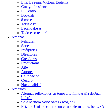
Ena. La reina Victoria Eugenia
Código de silencio
El Centro
Bookish
8 meses
Terra Alta
Escandalosas
Todo esto te daré
Archivo
Películas
Series
Intérpretes
Directores
Creadores
Productoras
Año
Autores
Calificación
Género
Nacionalidad
Articulos
Algunas reflexiones en torno a la filmografía de Juan
Lebrón
Solo Manolo Solo: obras escogidas
Estados Unidos cumple un cuarto de milenio: los USA