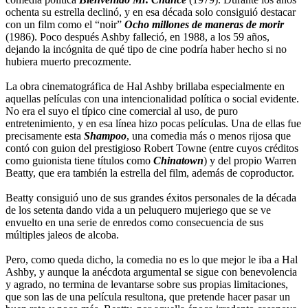
ochenta su estrella declinó, y en esa década solo consiguió destacar
con un film como el “noir”
Ocho millones de maneras de morir
(1986). Poco después Ashby falleció, en 1988, a los 59 años,
dejando la incógnita de qué tipo de cine podría haber hecho si no
hubiera muerto precozmente.
La obra cinematográfica de Hal Ashby brillaba especialmente en
aquellas películas con una intencionalidad política o social evidente.
No era el suyo el típico cine comercial al uso, de puro
entretenimiento, y en esa línea hizo pocas películas. Una de ellas fue
precisamente esta
Shampoo
, una comedia más o menos rijosa que
contó con guion del prestigioso Robert Towne (entre cuyos créditos
como guionista tiene títulos como
Chinatown
) y del propio Warren
Beatty, que era también la estrella del film, además de coproductor.
Beatty consiguió uno de sus grandes éxitos personales de la década
de los setenta dando vida a un peluquero mujeriego que se ve
envuelto en una serie de enredos como consecuencia de sus
múltiples jaleos de alcoba.
Pero, como queda dicho, la comedia no es lo que mejor le iba a Hal
Ashby, y aunque la anécdota argumental se sigue con benevolencia
y agrado, no termina de levantarse sobre sus propias limitaciones,
que son las de una película resultona, que pretende hacer pasar un