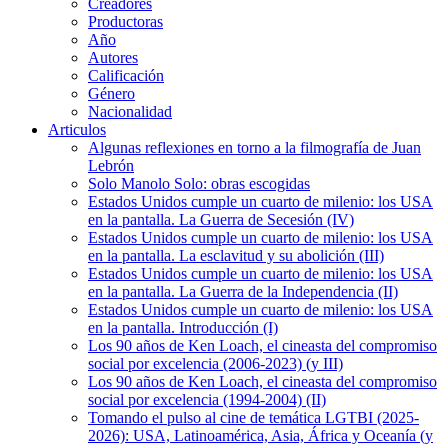
Creadores
Productoras
Año
Autores
Calificación
Género
Nacionalidad
Articulos
Algunas reflexiones en torno a la filmografía de Juan
Lebrón
Solo Manolo Solo: obras escogidas
Estados Unidos cumple un cuarto de milenio: los USA
en la pantalla. La Guerra de Secesión (IV)
Estados Unidos cumple un cuarto de milenio: los USA
en la pantalla. La esclavitud y su abolición (III)
Estados Unidos cumple un cuarto de milenio: los USA
en la pantalla. La Guerra de la Independencia (II)
Estados Unidos cumple un cuarto de milenio: los USA
en la pantalla. Introducción (I)
Los 90 años de Ken Loach, el cineasta del compromiso
social por excelencia (2006-2023) (y III)
Los 90 años de Ken Loach, el cineasta del compromiso
social por excelencia (1994-2004) (II)
Tomando el pulso al cine de temática LGTBI (2025-
2026): USA, Latinoamérica, Asia, África y Oceanía (y