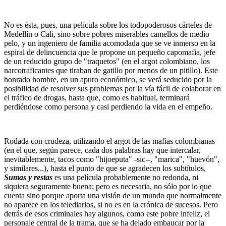
No es ésta, pues, una película sobre los todopoderosos cárteles de
Medellín o Cali, sino sobre pobres miserables camellos de medio
pelo, y un ingeniero de familia acomodada que se ve inmerso en la
espiral de delincuencia que le propone un pequeño capomafia, jefe
de un reducido grupo de "traquetos" (en el argot colombiano, los
narcotraficantes que tiraban de gatillo por menos de un pitillo). Este
honrado hombre, en un apuro económico, se verá seducido por la
posibilidad de resolver sus problemas por la vía fácil de colaborar en
el tráfico de drogas, hasta que, como es habitual, terminará
perdiéndose como persona y casi perdiendo la vida en el empeño.
Rodada con crudeza, utilizando el argot de las mafias colombianas
(en el que, según parece, cada dos palabras hay que intercalar,
inevitablemente, tacos como "hijoeputa" -sic--, "marica", "huevón",
y similares...), hasta el punto de que se agradecen los subtítulos,
Sumas y restas
es una película probablemente no redonda, ni
siquiera seguramente buena; pero es necesaria, no sólo por lo que
cuenta sino porque aporta una visión de un mundo que normalmente
no aparece en los telediarios, si no es en la crónica de sucesos. Pero
detrás de esos criminales hay algunos, como este pobre infeliz, el
personaje central de la trama, que se ha dejado embaucar por la