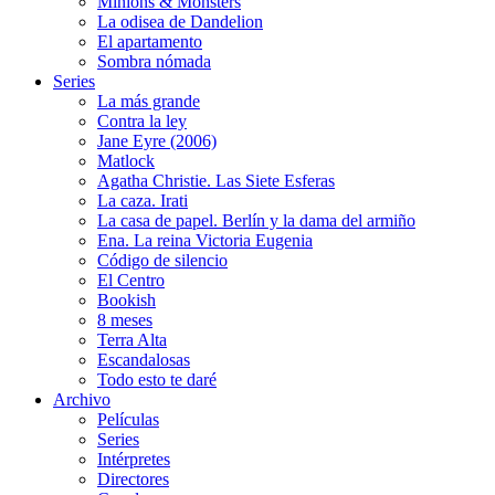
Minions & Monsters
La odisea de Dandelion
El apartamento
Sombra nómada
Series
La más grande
Contra la ley
Jane Eyre (2006)
Matlock
Agatha Christie. Las Siete Esferas
La caza. Irati
La casa de papel. Berlín y la dama del armiño
Ena. La reina Victoria Eugenia
Código de silencio
El Centro
Bookish
8 meses
Terra Alta
Escandalosas
Todo esto te daré
Archivo
Películas
Series
Intérpretes
Directores