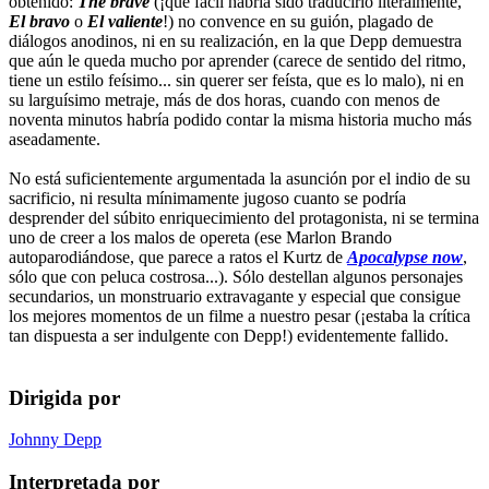
obtenido:
The brave
(¡qué fácil habría sido traducirlo literalmente,
El bravo
o
El valiente
!) no convence en su guión, plagado de
diálogos anodinos, ni en su realización, en la que Depp demuestra
que aún le queda mucho por aprender (carece de sentido del ritmo,
tiene un estilo feísimo... sin querer ser feísta, que es lo malo), ni en
su larguísimo metraje, más de dos horas, cuando con menos de
noventa minutos habría podido contar la misma historia mucho más
aseadamente.
No está suficientemente argumentada la asunción por el indio de su
sacrificio, ni resulta mínimamente jugoso cuanto se podría
desprender del súbito enriquecimiento del protagonista, ni se termina
uno de creer a los malos de opereta (ese Marlon Brando
autoparodiándose, que parece a ratos el Kurtz de
Apocalypse now
,
sólo que con peluca costrosa...). Sólo destellan algunos personajes
secundarios, un monstruario extravagante y especial que consigue
los mejores momentos de un filme a nuestro pesar (¡estaba la crítica
tan dispuesta a ser indulgente con Depp!) evidentemente fallido.
Dirigida por
Johnny Depp
Interpretada por