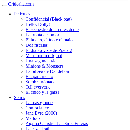
Criticalia.com
Peliculas
Confidencial (Black bag)
Hello, Dolly!
El secuestro de un presidente
La ironía del amor
El bueno, el feo y el malo
Dos fiscales
El diablo viste de Prada 2
Matrimonio original
Una segunda vida
Minions & Monsters
La odisea de Dandelion
El apartamento
Sombra nómada
Tell everyone
El chico y la garza
Series
La más grande
Contra la ley
Jane Eyre (2006)
Matlock
Agatha Christie. Las Siete Esferas
La caza. Irati