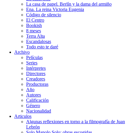
La casa de papel. Berlín y la dama del armiño
Ena. La reina Victoria Eugenia
Código de silencio
El Centro
Bookish
8 meses
Terra Alta
Escandalosas
Todo esto te daré
Archivo
Películas
Series
Intérpretes
Directores
Creadores
Productoras
Año
Autores
Calificación
Género
Nacionalidad
Articulos
Algunas reflexiones en torno a la filmografía de Juan
Lebrón
Solo Manolo Solo: obras escogidas