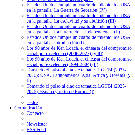
Estados Unidos cumple un cuarto de milenio: los USA
en la pantalla. La Guerra de Secesión (IV)
Estados Unidos cumple un cuarto de milenio: los USA
en la pantalla. La esclavitud y su abolición (III)
Estados Unidos cumple un cuarto de milenio: los USA
en la pantalla. La Guerra de la Independencia (II)
Estados Unidos cumple un cuarto de milenio: los USA
en la pantalla. Introducción (I)
Los 90 años de Ken Loach, el cineasta del compromiso
social por excelencia (2006-2023) (y III)
Los 90 años de Ken Loach, el cineasta del compromiso
social por excelencia (1994-2004) (II)
Tomando el pulso al cine de temática LGTBI (2025-
2026): USA, Latinoamérica, Asia, África y Oceanía (y
II)
Tomando el pulso al cine de temática LGTBI (2025-
2026): España y resto de Europa (I)
Todos
Comunicación
Contacto
Newsletter
RSS Feed