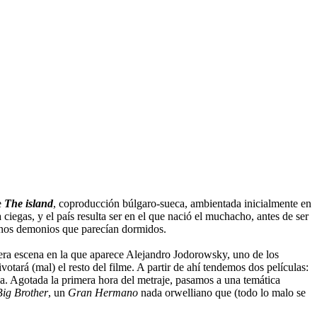
e
The island
, coproducción búlgaro-sueca, ambientada inicialmente en
ciegas, y el país resulta ser en el que nació el muchacho, antes de ser
gunos demonios que parecían dormidos.
mera escena en la que aparece Alejandro Jodorowsky, uno de los
ivotará (mal) el resto del filme. A partir de ahí tendemos dos películas:
ia. Agotada la primera hora del metraje, pasamos a una temática
Big Brother
, un
Gran Hermano
nada orwelliano que (todo lo malo se