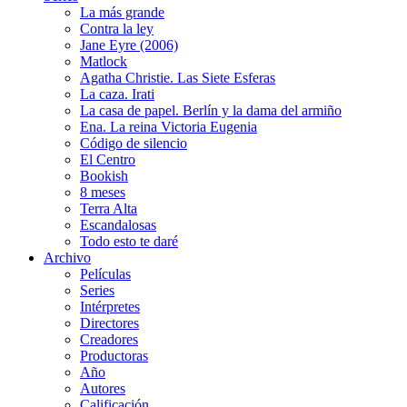
La más grande
Contra la ley
Jane Eyre (2006)
Matlock
Agatha Christie. Las Siete Esferas
La caza. Irati
La casa de papel. Berlín y la dama del armiño
Ena. La reina Victoria Eugenia
Código de silencio
El Centro
Bookish
8 meses
Terra Alta
Escandalosas
Todo esto te daré
Archivo
Películas
Series
Intérpretes
Directores
Creadores
Productoras
Año
Autores
Calificación