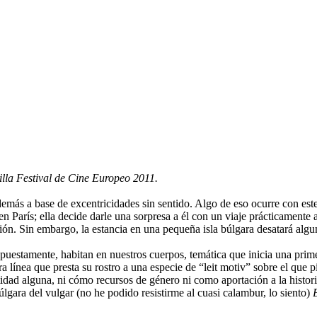
illa Festival de Cine Europeo 2011.
 demás a base de excentricidades sin sentido. Algo de eso ocurre con est
 París; ella decide darle una sorpresa a él con un viaje prácticamente a 
ión. Sin embargo, la estancia en una pequeña isla búlgara desatará al
supuestamente, habitan en nuestros cuerpos, temática que inicia una pri
ra línea que presta su rostro a una especie de “leit motiv” sobre el que p
idad alguna, ni cómo recursos de género ni como aportación a la histor
búlgara del vulgar (no he podido resistirme al cuasi calambur, lo siento)