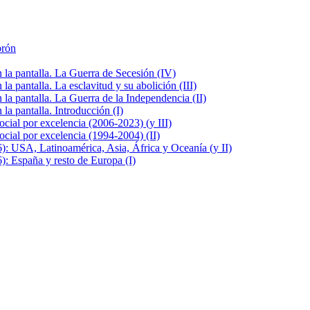
brón
la pantalla. La Guerra de Secesión (IV)
 pantalla. La esclavitud y su abolición (III)
la pantalla. La Guerra de la Independencia (II)
a pantalla. Introducción (I)
cial por excelencia (2006-2023) (y III)
cial por excelencia (1994-2004) (II)
: USA, Latinoamérica, Asia, África y Oceanía (y II)
: España y resto de Europa (I)