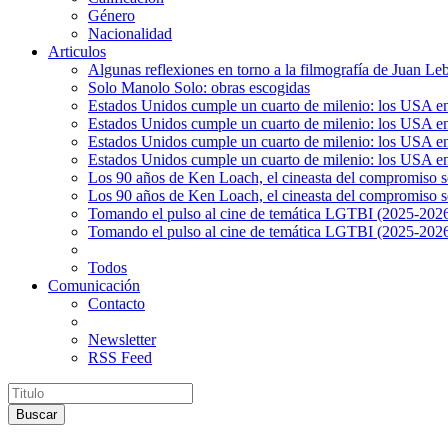
Género
Nacionalidad
Articulos
Algunas reflexiones en torno a la filmografía de Juan Le
Solo Manolo Solo: obras escogidas
Estados Unidos cumple un cuarto de milenio: los USA en 
Estados Unidos cumple un cuarto de milenio: los USA en la
Estados Unidos cumple un cuarto de milenio: los USA en 
Estados Unidos cumple un cuarto de milenio: los USA en l
Los 90 años de Ken Loach, el cineasta del compromiso so
Los 90 años de Ken Loach, el cineasta del compromiso so
Tomando el pulso al cine de temática LGTBI (2025-2026)
Tomando el pulso al cine de temática LGTBI (2025-2026)
Todos
Comunicación
Contacto
Newsletter
RSS Feed
Buscar