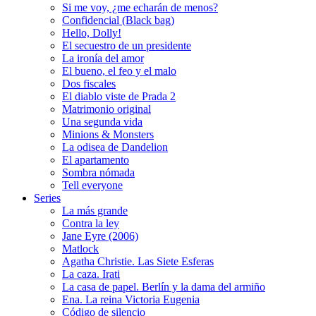
Si me voy, ¿me echarán de menos?
Confidencial (Black bag)
Hello, Dolly!
El secuestro de un presidente
La ironía del amor
El bueno, el feo y el malo
Dos fiscales
El diablo viste de Prada 2
Matrimonio original
Una segunda vida
Minions & Monsters
La odisea de Dandelion
El apartamento
Sombra nómada
Tell everyone
Series
La más grande
Contra la ley
Jane Eyre (2006)
Matlock
Agatha Christie. Las Siete Esferas
La caza. Irati
La casa de papel. Berlín y la dama del armiño
Ena. La reina Victoria Eugenia
Código de silencio