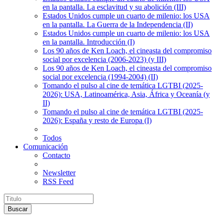
en la pantalla. La esclavitud y su abolición (III)
Estados Unidos cumple un cuarto de milenio: los USA
en la pantalla. La Guerra de la Independencia (II)
Estados Unidos cumple un cuarto de milenio: los USA
en la pantalla. Introducción (I)
Los 90 años de Ken Loach, el cineasta del compromiso
social por excelencia (2006-2023) (y III)
Los 90 años de Ken Loach, el cineasta del compromiso
social por excelencia (1994-2004) (II)
Tomando el pulso al cine de temática LGTBI (2025-
2026): USA, Latinoamérica, Asia, África y Oceanía (y
II)
Tomando el pulso al cine de temática LGTBI (2025-
2026): España y resto de Europa (I)
Todos
Comunicación
Contacto
Newsletter
RSS Feed
Buscar