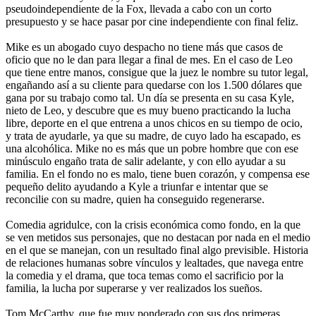
pseudoindependiente de la Fox, llevada a cabo con un corto
presupuesto y se hace pasar por cine independiente con final feliz.
Mike es un abogado cuyo despacho no tiene más que casos de
oficio que no le dan para llegar a final de mes. En el caso de Leo
que tiene entre manos, consigue que la juez le nombre su tutor legal,
engañando así a su cliente para quedarse con los 1.500 dólares que
gana por su trabajo como tal. Un día se presenta en su casa Kyle,
nieto de Leo, y descubre que es muy bueno practicando la lucha
libre, deporte en el que entrena a unos chicos en su tiempo de ocio,
y trata de ayudarle, ya que su madre, de cuyo lado ha escapado, es
una alcohólica. Mike no es más que un pobre hombre que con ese
minúsculo engaño trata de salir adelante, y con ello ayudar a su
familia. En el fondo no es malo, tiene buen corazón, y compensa ese
pequeño delito ayudando a Kyle a triunfar e intentar que se
reconcilie con su madre, quien ha conseguido regenerarse.
Comedia agridulce, con la crisis económica como fondo, en la que
se ven metidos sus personajes, que no destacan por nada en el medio
en el que se manejan, con un resultado final algo previsible. Historia
de relaciones humanas sobre vínculos y lealtades, que navega entre
la comedia y el drama, que toca temas como el sacrificio por la
familia, la lucha por superarse y ver realizados los sueños.
Tom McCarthy, que fue muy ponderado con sus dos primeras