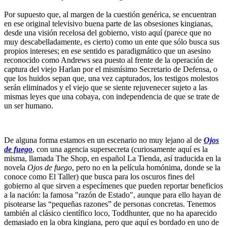
Por supuesto que, al margen de la cuestión genérica, se encuentran
en ese original televisivo buena parte de las obsesiones kingianas,
desde una visión recelosa del gobierno, visto aquí (parece que no
muy descabelladamente, es cierto) como un ente que sólo busca sus
propios intereses; en ese sentido es paradigmático que un asesino
reconocido como Andrews sea puesto al frente de la operación de
captura del viejo Harlan por el mismísimo Secretario de Defensa, o
que los huidos sepan que, una vez capturados, los testigos molestos
serán eliminados y el viejo que se siente rejuvenecer sujeto a las
mismas leyes que una cobaya, con independencia de que se trate de
un ser humano.
De alguna forma estamos en un escenario no muy lejano al de
Ojos
de fuego
, con una agencia supersecreta (curiosamente aquí es la
misma, llamada The Shop, en español La Tienda, así traducida en la
novela
Ojos de fuego
, pero no en la película homónima, donde se la
conoce como El Taller) que busca para los oscuros fines del
gobierno al que sirven a especímenes que pueden reportar beneficios
a la nación: la famosa "razón de Estado", aunque para ello hayan de
pisotearse las “pequeñas razones” de personas concretas. Tenemos
también al clásico científico loco, Toddhunter, que no ha aparecido
demasiado en la obra kingiana, pero que aquí es bordado en uno de