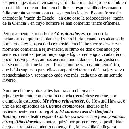
los personajes más interesantes, chiflado por su trabajo pero también
un mal bicho que no duda en eludir sus responsabilidades cuando
falla estrepitosamente con consecuencias letales. Es otra forma de
entender la "razón de Estado", en este caso la todopoderosa "razón
de la Ciencia", en cuyo nombre se han cometido tantos crímenes.
Pero realmente el meollo de
Años dorados
es, cómo no, la
metamorfosis que se le plantea al viejo Harlan cuando es alcanzado
por la onda expansiva de la explosión en el laboratorio: desde ese
momento comienza a rejuvenecer, al ritmo de dos o tres años por
semana, mientras que su mujer sigue lógicamente igual, cada día un
poco más vieja. Así, ambos asistirán anonadados a la angustia de
darse cuenta de que la tierra firme, aunque ya bastante reumática,
que había supuesto para ellos compartir el terreno de la vejez, se va
resquebrajando y separando cada vez más, cada uno en un sentido
inverso.
Aunque el cine y otras artes han tratado el tema del
rejuvenecimiento con cierta frecuencia (recuérdese en cine, por
ejemplo, la estupenda
Me siento rejuvenecer
, de Howard Hawks, o
uno de los episodios de
Cuentos asombrosos
, incluso más
recientemente, en otro registro,
El curioso caso de Benjamin
Button
, o en el teatro español
Cuatro corazones con freno y marcha
atrás
),
Años dorados
plantea, quizá por primera vez, la posibilidad
de que el rejuvenecimiento no tenga fin, la pesadilla de llegar a