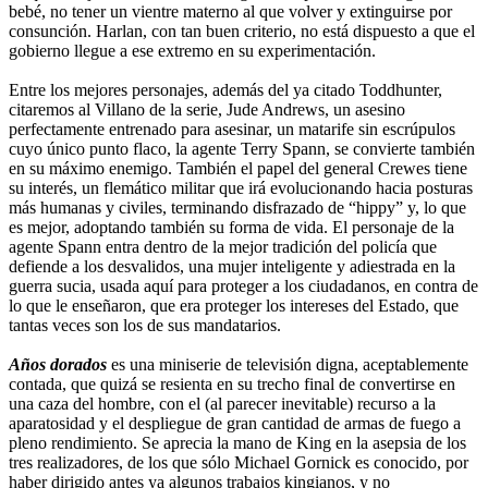
bebé, no tener un vientre materno al que volver y extinguirse por
consunción. Harlan, con tan buen criterio, no está dispuesto a que el
gobierno llegue a ese extremo en su experimentación.
Entre los mejores personajes, además del ya citado Toddhunter,
citaremos al Villano de la serie, Jude Andrews, un asesino
perfectamente entrenado para asesinar, un matarife sin escrúpulos
cuyo único punto flaco, la agente Terry Spann, se convierte también
en su máximo enemigo. También el papel del general Crewes tiene
su interés, un flemático militar que irá evolucionando hacia posturas
más humanas y civiles, terminando disfrazado de “hippy” y, lo que
es mejor, adoptando también su forma de vida. El personaje de la
agente Spann entra dentro de la mejor tradición del policía que
defiende a los desvalidos, una mujer inteligente y adiestrada en la
guerra sucia, usada aquí para proteger a los ciudadanos, en contra de
lo que le enseñaron, que era proteger los intereses del Estado, que
tantas veces son los de sus mandatarios.
Años dorados
es una miniserie de televisión digna, aceptablemente
contada, que quizá se resienta en su trecho final de convertirse en
una caza del hombre, con el (al parecer inevitable) recurso a la
aparatosidad y el despliegue de gran cantidad de armas de fuego a
pleno rendimiento. Se aprecia la mano de King en la asepsia de los
tres realizadores, de los que sólo Michael Gornick es conocido, por
haber dirigido antes ya algunos trabajos kingianos, y no