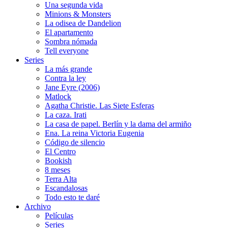
Una segunda vida
Minions & Monsters
La odisea de Dandelion
El apartamento
Sombra nómada
Tell everyone
Series
La más grande
Contra la ley
Jane Eyre (2006)
Matlock
Agatha Christie. Las Siete Esferas
La caza. Irati
La casa de papel. Berlín y la dama del armiño
Ena. La reina Victoria Eugenia
Código de silencio
El Centro
Bookish
8 meses
Terra Alta
Escandalosas
Todo esto te daré
Archivo
Películas
Series