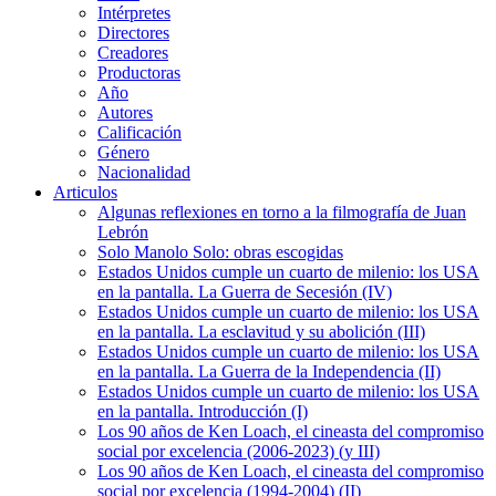
Intérpretes
Directores
Creadores
Productoras
Año
Autores
Calificación
Género
Nacionalidad
Articulos
Algunas reflexiones en torno a la filmografía de Juan
Lebrón
Solo Manolo Solo: obras escogidas
Estados Unidos cumple un cuarto de milenio: los USA
en la pantalla. La Guerra de Secesión (IV)
Estados Unidos cumple un cuarto de milenio: los USA
en la pantalla. La esclavitud y su abolición (III)
Estados Unidos cumple un cuarto de milenio: los USA
en la pantalla. La Guerra de la Independencia (II)
Estados Unidos cumple un cuarto de milenio: los USA
en la pantalla. Introducción (I)
Los 90 años de Ken Loach, el cineasta del compromiso
social por excelencia (2006-2023) (y III)
Los 90 años de Ken Loach, el cineasta del compromiso
social por excelencia (1994-2004) (II)