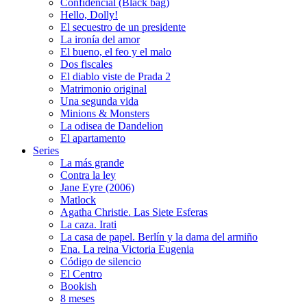
Confidencial (Black bag)
Hello, Dolly!
El secuestro de un presidente
La ironía del amor
El bueno, el feo y el malo
Dos fiscales
El diablo viste de Prada 2
Matrimonio original
Una segunda vida
Minions & Monsters
La odisea de Dandelion
El apartamento
Series
La más grande
Contra la ley
Jane Eyre (2006)
Matlock
Agatha Christie. Las Siete Esferas
La caza. Irati
La casa de papel. Berlín y la dama del armiño
Ena. La reina Victoria Eugenia
Código de silencio
El Centro
Bookish
8 meses