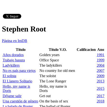
Stephen Root
Página en ImDB
Titulo
Titulo V.O.
Calificacion
Ano
Años dorados
Golden years
1991
Trabajo basura
Office Space
1999
Ladykillers
The ladykillers
2004
No es país para viejos
No country for old men
2007
El solista
The soloist
2009
El Llanero Solitario
The Lone Ranger
2013
Hello, my name is
Hello, my name is
2015
Doris
Doris
Déjame salir
Get out
2017
Una cuestión de género
On the basis of sex
2018
La balada de Buster
The ballad of Buster