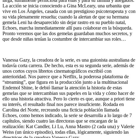
larga, sumamente perniciosa para ellas y para su familia y allegados.
La acción se inicia conociendo a Gina McLeary, una urbanita que
vive en Los Ángeles, casada con un prestigioso psicoterapeuta y con
su vida plenamente resuelta; cuando la alertan de que su hermana
gemela Leni ha desaparecido sin dejar rastro en su pueblo natal,
Echoes, marcha inmediatamente allí para colaborar en la búsqueda.
Pronto veremos que las dos gemelas guardaban muchos secretos, y
que desde niñas tenían la costumbre de intercambiar sus roles…
Vanessa Gazy, la creadora de la serie, es una guionista australiana de
todavía corta carrera. De hecho, esta es su segunda serie, además de
unos cortos cuyos libretos cinematográficos escribió con
anterioridad. Nos parece que a Netflix, la poderosa plataforma de
“streaming”, que figura en la producción junto a la multinacional
Endemol Shine, le debió llamar la atención la historia de estas
gemelas que se intercambian sus papeles en la vida y cómo hacer de
ello una historia atractiva. Pero lo cierto es que, aunque a priori tiene
su interés, el resultado final nos parece insuficiente. Rodada en
Carolina del Norte, recreando una ficticia población llamada
Echoes, como hemos indicado, la serie se desarrolla a lo largo de 7
capítulos, siendo cuatro las directoras que se encargan de la
realización: Kat Candler, Li Lu, Anna Mastro (2 cada una) y Valerie
Weiss (un único episodio), todas ellas, lógicamente, siguiendo las
directrices de la creadora Vanessa Gazy.