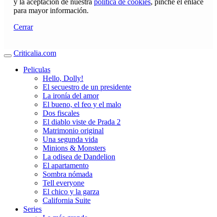
y la aceptación de nuestra
política de cookies
, pinche el enlace
para mayor información.
Cerrar
Criticalia.com
Peliculas
Hello, Dolly!
El secuestro de un presidente
La ironía del amor
El bueno, el feo y el malo
Dos fiscales
El diablo viste de Prada 2
Matrimonio original
Una segunda vida
Minions & Monsters
La odisea de Dandelion
El apartamento
Sombra nómada
Tell everyone
El chico y la garza
California Suite
Series