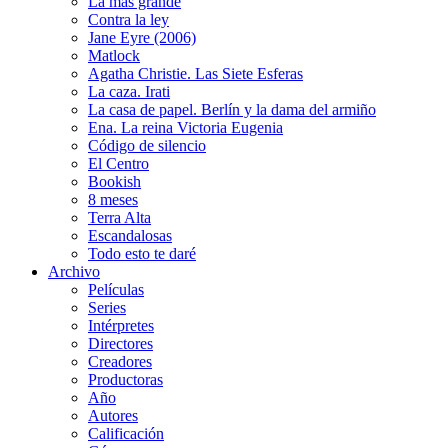
La más grande
Contra la ley
Jane Eyre (2006)
Matlock
Agatha Christie. Las Siete Esferas
La caza. Irati
La casa de papel. Berlín y la dama del armiño
Ena. La reina Victoria Eugenia
Código de silencio
El Centro
Bookish
8 meses
Terra Alta
Escandalosas
Todo esto te daré
Archivo
Películas
Series
Intérpretes
Directores
Creadores
Productoras
Año
Autores
Calificación