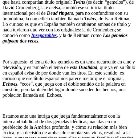
que hasta compartían título original:
Twins
(es decir, “gemelos”), de
David Cronenberg, la excelsa, cambió ese su inicial título
internacional por el de
Dead ringers
, para no confundirse con su
homónima, la comedieta también llamada
Twins
, de Ivan Reitman.
Lo curioso es que en España también cambiaron ambas de título y
nada tuvieron que ver con los originales: la de Cronenberg se
conoció como
Inseparables
, y la de Reitman como
Los gemelos
golpean dos veces
.
Por supuesto, el tema de los gemelos es un tema recurrente en cine y
televisión, y es también el tema de esta
Dualidad
, que ya en su título
en español avisa de por donde van los tiros. En este sentido, es
curioso que ese título español nos parece mejor que el original,
Echoes
, “ecos”, que juega con el doble sentido de la palabra en
cuestión, pero también del lugar donde suceden los hechos, una
población llamada así, Echoes.
Estamos ante una intriga que juega fundamentalmente con la
intercambiabilidad de dos gemelas idénticas, nacidas en un
pueblecito de la América profunda, y cómo su relación más bien
tóxica, y la decisión de ambas de cambiar sus vidas, resultará, a la