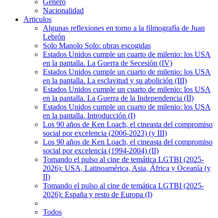
Género
Nacionalidad
Articulos
Algunas reflexiones en torno a la filmografía de Juan
Lebrón
Solo Manolo Solo: obras escogidas
Estados Unidos cumple un cuarto de milenio: los USA
en la pantalla. La Guerra de Secesión (IV)
Estados Unidos cumple un cuarto de milenio: los USA
en la pantalla. La esclavitud y su abolición (III)
Estados Unidos cumple un cuarto de milenio: los USA
en la pantalla. La Guerra de la Independencia (II)
Estados Unidos cumple un cuarto de milenio: los USA
en la pantalla. Introducción (I)
Los 90 años de Ken Loach, el cineasta del compromiso
social por excelencia (2006-2023) (y III)
Los 90 años de Ken Loach, el cineasta del compromiso
social por excelencia (1994-2004) (II)
Tomando el pulso al cine de temática LGTBI (2025-
2026): USA, Latinoamérica, Asia, África y Oceanía (y
II)
Tomando el pulso al cine de temática LGTBI (2025-
2026): España y resto de Europa (I)
Todos