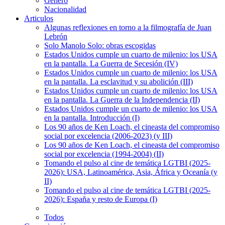
Género
Nacionalidad
Articulos
Algunas reflexiones en torno a la filmografía de Juan
Lebrón
Solo Manolo Solo: obras escogidas
Estados Unidos cumple un cuarto de milenio: los USA
en la pantalla. La Guerra de Secesión (IV)
Estados Unidos cumple un cuarto de milenio: los USA
en la pantalla. La esclavitud y su abolición (III)
Estados Unidos cumple un cuarto de milenio: los USA
en la pantalla. La Guerra de la Independencia (II)
Estados Unidos cumple un cuarto de milenio: los USA
en la pantalla. Introducción (I)
Los 90 años de Ken Loach, el cineasta del compromiso
social por excelencia (2006-2023) (y III)
Los 90 años de Ken Loach, el cineasta del compromiso
social por excelencia (1994-2004) (II)
Tomando el pulso al cine de temática LGTBI (2025-
2026): USA, Latinoamérica, Asia, África y Oceanía (y
II)
Tomando el pulso al cine de temática LGTBI (2025-
2026): España y resto de Europa (I)
Todos