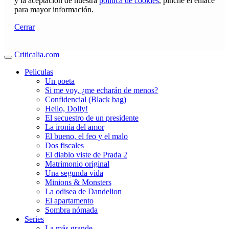
y la aceptación de nuestra
política de cookies
, pinche el enlace
para mayor información.
Cerrar
Criticalia.com
Peliculas
Un poeta
Si me voy, ¿me echarán de menos?
Confidencial (Black bag)
Hello, Dolly!
El secuestro de un presidente
La ironía del amor
El bueno, el feo y el malo
Dos fiscales
El diablo viste de Prada 2
Matrimonio original
Una segunda vida
Minions & Monsters
La odisea de Dandelion
El apartamento
Sombra nómada
Series
La más grande