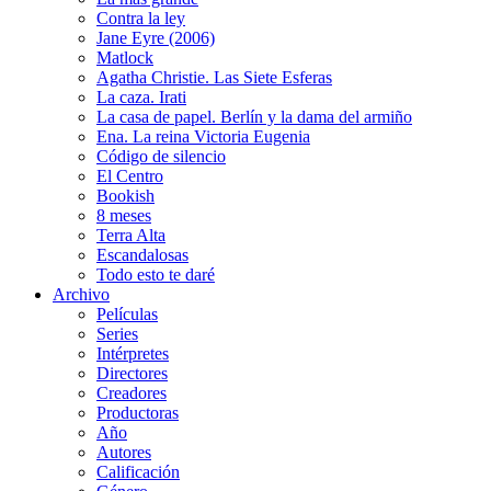
Contra la ley
Jane Eyre (2006)
Matlock
Agatha Christie. Las Siete Esferas
La caza. Irati
La casa de papel. Berlín y la dama del armiño
Ena. La reina Victoria Eugenia
Código de silencio
El Centro
Bookish
8 meses
Terra Alta
Escandalosas
Todo esto te daré
Archivo
Películas
Series
Intérpretes
Directores
Creadores
Productoras
Año
Autores
Calificación