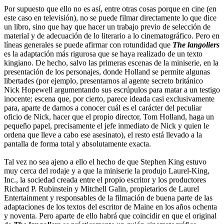
Por supuesto que ello no es así, entre otras cosas porque en cine (en
este caso en televisión), no se puede filmar directamente lo que dice
un libro, sino que hay que hacer un trabajo previo de selección de
material y de adecuación de lo literario a lo cinematográfico. Pero en
líneas generales se puede afirmar con rotundidad que
The langoliers
es la adaptación más rigurosa que se haya realizado de un texto
kingiano. De hecho, salvo las primeras escenas de la miniserie, en la
presentación de los personajes, donde Holland se permite algunas
libertades (por ejemplo, presentarnos al agente secreto británico
Nick Hopewell argumentando sus escrúpulos para matar a un testigo
inocente; escena que, por cierto, parece ideada casi exclusivamente
para, aparte de darnos a conocer cuál es el carácter del peculiar
oficio de Nick, hacer que el propio director, Tom Holland, haga un
pequeño papel, precisamente el jefe inmediato de Nick y quien le
ordena que lleve a cabo ese asesinato), el resto está llevado a la
pantalla de forma total y absolutamente exacta.
Tal vez no sea ajeno a ello el hecho de que Stephen King estuvo
muy cerca del rodaje y a que la miniserie la produjo Laurel-King,
Inc., la sociedad creada entre el propio escritor y los productores
Richard P. Rubinstein y Mitchell Galin, propietarios de Laurel
Entertainment y responsables de la filmación de buena parte de las
adaptaciones de los textos del escritor de Maine en los años ochenta
y noventa. Pero aparte de ello habrá que coincidir en que el original