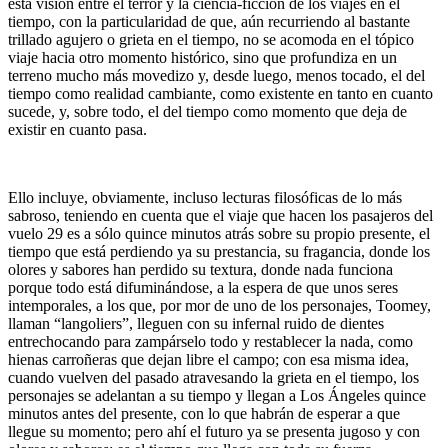
esta visión entre el terror y la ciencia-ficción de los viajes en el
tiempo, con la particularidad de que, aún recurriendo al bastante
trillado agujero o grieta en el tiempo, no se acomoda en el tópico
viaje hacia otro momento histórico, sino que profundiza en un
terreno mucho más movedizo y, desde luego, menos tocado, el del
tiempo como realidad cambiante, como existente en tanto en cuanto
sucede, y, sobre todo, el del tiempo como momento que deja de
existir en cuanto pasa.
Ello incluye, obviamente, incluso lecturas filosóficas de lo más
sabroso, teniendo en cuenta que el viaje que hacen los pasajeros del
vuelo 29 es a sólo quince minutos atrás sobre su propio presente, el
tiempo que está perdiendo ya su prestancia, su fragancia, donde los
olores y sabores han perdido su textura, donde nada funciona
porque todo está difuminándose, a la espera de que unos seres
intemporales, a los que, por mor de uno de los personajes, Toomey,
llaman “langoliers”, lleguen con su infernal ruido de dientes
entrechocando para zampárselo todo y restablecer la nada, como
hienas carroñeras que dejan libre el campo; con esa misma idea,
cuando vuelven del pasado atravesando la grieta en el tiempo, los
personajes se adelantan a su tiempo y llegan a Los Ángeles quince
minutos antes del presente, con lo que habrán de esperar a que
llegue su momento; pero ahí el futuro ya se presenta jugoso y con