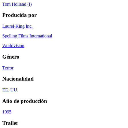
Tom Holland (I)
Producida por
Laurel-King Inc.
Spelling Films International
Worldvision
Género
Terror
Nacionalidad
EE. UU.
Año de producción
1995
Trailer