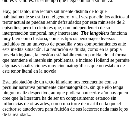
olores y sabores: es el tiempo que llega con toda su fuerza.
Hay, por tanto, una lectura sutilmente distinta de lo que
habitualmente se estila en el género, y tal vez por ello los adictos al
terror actual se puedan sentir defraudados por esta miniserie de 2
episodios; pero lo cierto es que, con independencia de su
interpretación temporal, muy interesante,
The langoliers
funciona
muy bien como historia, con sus típicos personajes diversos
incluidos en un universo de pesadilla y sus comportamientos ante
esta inédita situación. La narración es fluida, como en la propia
novela kingiana, la tensión está hábilmente repartida, de tal forma
que mantiene el interés sin problemas, e incluso Holland se permite
algunas visualizaciones muy cinematográficas que no estaban de
este tenor literal en la novela.
Esta adaptación de un texto kingiano nos reencuentra con su
peculiar narrativa puramente cinematográfica, sin que ello tenga
ningún matiz despectivo, aunque pudiera parecerlo: aún hay quien
cree que la literatura ha de ser un compartimento estanco sin
influencias de otras artes, como una torre de marfil en la que el
escritor se autodevora para fruición de sus lectores; nada más lejos
de la realidad...