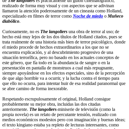
de
The langoliers
es prácticamente un guión cinematográfico,
realizado de forma muy visual y con aspectos que se adivinan
llamaron la atención poderosamente de un cineasta como Holland,
especializado en filmes de terror como
Noche de miedo
o
Muñeco
diabólico
.
Curiosamente, no es
The langoliers
una obra de terror al uso; de
hecho está muy lejos de los dos títulos de Holland citados, pues se
trata realmente de una historia más bien de terror psicológico, donde
el miedo procede de hechos extraordinarios a los que no se
encuentra explicación, y al descubrimiento progresivo de una
situación terrorífica, pero no basado en los actuales conceptos de
este género, que fía todo en la abundancia de sangre o en la
presentación en pantalla de monstruos a cual más repugnante,
siempre apoyándose en los efectos especiales, sino de la percepción
de que algo horrible va a ocurrir, y la lucha contra el tiempo para
que ello no ocurra, para intentar huir de esa realidad paranormal que
se abre camino de forma inexorable.
Respetando escrupulosamente el original, Holland consigue
probablemente su mejor obra, incluidas las dos citadas
anteriormente.
The langoliers
-miniserie de televisión (como la
propia novela) es un relato de percutante tensión, realizado con
medios económicos modestos pero con imaginación y buenas ideas;
el texto kingiano estaba ya repleto de lecturas interesantes, como