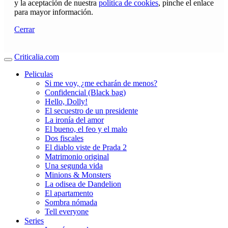
y la aceptación de nuestra
política de cookies
, pinche el enlace
para mayor información.
Cerrar
Criticalia.com
Peliculas
Si me voy, ¿me echarán de menos?
Confidencial (Black bag)
Hello, Dolly!
El secuestro de un presidente
La ironía del amor
El bueno, el feo y el malo
Dos fiscales
El diablo viste de Prada 2
Matrimonio original
Una segunda vida
Minions & Monsters
La odisea de Dandelion
El apartamento
Sombra nómada
Tell everyone
Series