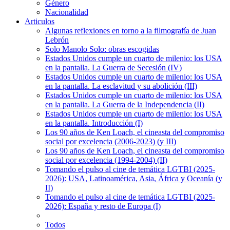
Género
Nacionalidad
Articulos
Algunas reflexiones en torno a la filmografía de Juan
Lebrón
Solo Manolo Solo: obras escogidas
Estados Unidos cumple un cuarto de milenio: los USA
en la pantalla. La Guerra de Secesión (IV)
Estados Unidos cumple un cuarto de milenio: los USA
en la pantalla. La esclavitud y su abolición (III)
Estados Unidos cumple un cuarto de milenio: los USA
en la pantalla. La Guerra de la Independencia (II)
Estados Unidos cumple un cuarto de milenio: los USA
en la pantalla. Introducción (I)
Los 90 años de Ken Loach, el cineasta del compromiso
social por excelencia (2006-2023) (y III)
Los 90 años de Ken Loach, el cineasta del compromiso
social por excelencia (1994-2004) (II)
Tomando el pulso al cine de temática LGTBI (2025-
2026): USA, Latinoamérica, Asia, África y Oceanía (y
II)
Tomando el pulso al cine de temática LGTBI (2025-
2026): España y resto de Europa (I)
Todos