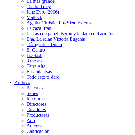
La más grande
Contra la ley
Jane Eyre (2006)
Matlock
Agatha Christie. Las Siete Esferas
La caza. Irati
La casa de papel. Berlín y la dama del armiño
Ena. La reina Victoria Eugenia
Código de silencio
El Centro
Bookish
8 meses
Terra Alta
Escandalosas
Todo esto te daré
Archivo
Películas
Series
Intérpretes
Directores
Creadores
Productoras
Año
Autores
Calificación