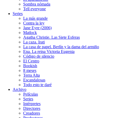
Sombra nómada
Tell everyone
Series
La más grande
Contra la ley
Jane Eyre (2006)
Matlock
Agatha Christie. Las Siete Esferas
La caza. Irati
La casa de papel. Berlín y la dama del armiño
Ena. La reina Victoria Eugenia
Código de silencio
El Centro
Bookish
8 meses
Terra Alta
Escandalosas
Todo esto te daré
Archivo
Películas
Series
Intérpretes
Directores
Creadores
Productoras