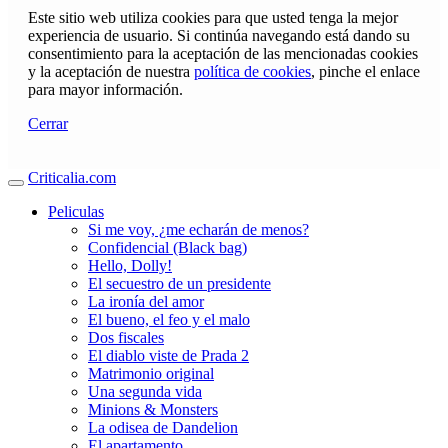
Este sitio web utiliza cookies para que usted tenga la mejor
experiencia de usuario. Si continúa navegando está dando su
consentimiento para la aceptación de las mencionadas cookies
y la aceptación de nuestra
política de cookies
, pinche el enlace
para mayor información.
Cerrar
Criticalia.com
Peliculas
Si me voy, ¿me echarán de menos?
Confidencial (Black bag)
Hello, Dolly!
El secuestro de un presidente
La ironía del amor
El bueno, el feo y el malo
Dos fiscales
El diablo viste de Prada 2
Matrimonio original
Una segunda vida
Minions & Monsters
La odisea de Dandelion
El apartamento