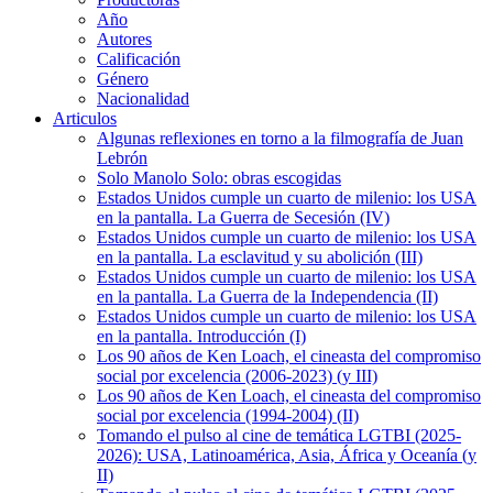
Año
Autores
Calificación
Género
Nacionalidad
Articulos
Algunas reflexiones en torno a la filmografía de Juan
Lebrón
Solo Manolo Solo: obras escogidas
Estados Unidos cumple un cuarto de milenio: los USA
en la pantalla. La Guerra de Secesión (IV)
Estados Unidos cumple un cuarto de milenio: los USA
en la pantalla. La esclavitud y su abolición (III)
Estados Unidos cumple un cuarto de milenio: los USA
en la pantalla. La Guerra de la Independencia (II)
Estados Unidos cumple un cuarto de milenio: los USA
en la pantalla. Introducción (I)
Los 90 años de Ken Loach, el cineasta del compromiso
social por excelencia (2006-2023) (y III)
Los 90 años de Ken Loach, el cineasta del compromiso
social por excelencia (1994-2004) (II)
Tomando el pulso al cine de temática LGTBI (2025-
2026): USA, Latinoamérica, Asia, África y Oceanía (y
II)