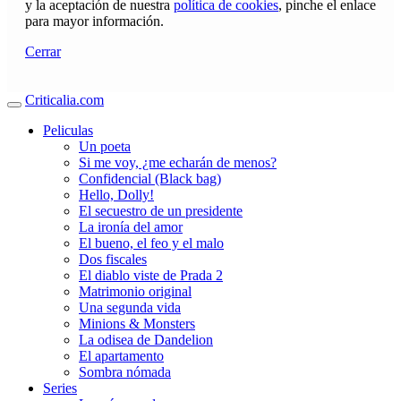
y la aceptación de nuestra
política de cookies
, pinche el enlace
para mayor información.
Cerrar
Criticalia.com
Peliculas
Un poeta
Si me voy, ¿me echarán de menos?
Confidencial (Black bag)
Hello, Dolly!
El secuestro de un presidente
La ironía del amor
El bueno, el feo y el malo
Dos fiscales
El diablo viste de Prada 2
Matrimonio original
Una segunda vida
Minions & Monsters
La odisea de Dandelion
El apartamento
Sombra nómada
Series