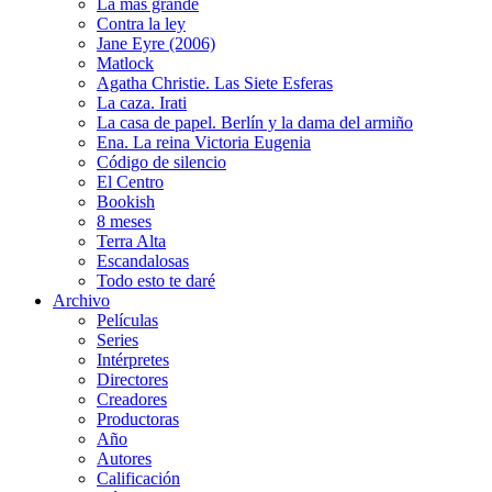
La más grande
Contra la ley
Jane Eyre (2006)
Matlock
Agatha Christie. Las Siete Esferas
La caza. Irati
La casa de papel. Berlín y la dama del armiño
Ena. La reina Victoria Eugenia
Código de silencio
El Centro
Bookish
8 meses
Terra Alta
Escandalosas
Todo esto te daré
Archivo
Películas
Series
Intérpretes
Directores
Creadores
Productoras
Año
Autores
Calificación