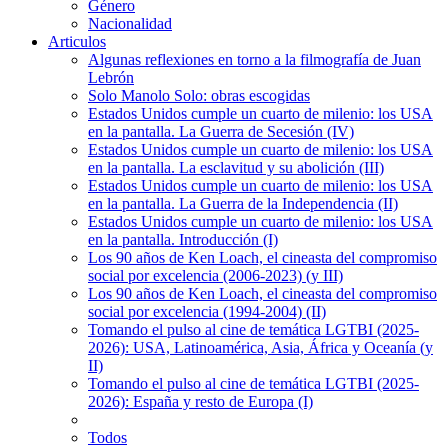
Género
Nacionalidad
Articulos
Algunas reflexiones en torno a la filmografía de Juan
Lebrón
Solo Manolo Solo: obras escogidas
Estados Unidos cumple un cuarto de milenio: los USA
en la pantalla. La Guerra de Secesión (IV)
Estados Unidos cumple un cuarto de milenio: los USA
en la pantalla. La esclavitud y su abolición (III)
Estados Unidos cumple un cuarto de milenio: los USA
en la pantalla. La Guerra de la Independencia (II)
Estados Unidos cumple un cuarto de milenio: los USA
en la pantalla. Introducción (I)
Los 90 años de Ken Loach, el cineasta del compromiso
social por excelencia (2006-2023) (y III)
Los 90 años de Ken Loach, el cineasta del compromiso
social por excelencia (1994-2004) (II)
Tomando el pulso al cine de temática LGTBI (2025-
2026): USA, Latinoamérica, Asia, África y Oceanía (y
II)
Tomando el pulso al cine de temática LGTBI (2025-
2026): España y resto de Europa (I)
Todos