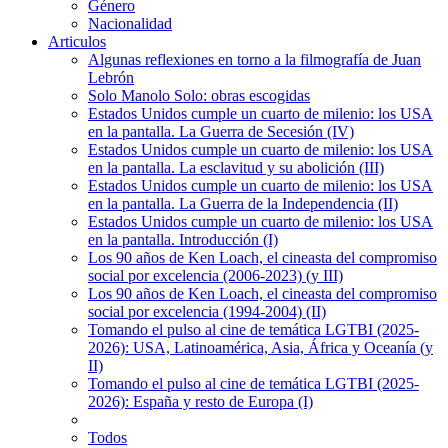
Género
Nacionalidad
Articulos
Algunas reflexiones en torno a la filmografía de Juan
Lebrón
Solo Manolo Solo: obras escogidas
Estados Unidos cumple un cuarto de milenio: los USA
en la pantalla. La Guerra de Secesión (IV)
Estados Unidos cumple un cuarto de milenio: los USA
en la pantalla. La esclavitud y su abolición (III)
Estados Unidos cumple un cuarto de milenio: los USA
en la pantalla. La Guerra de la Independencia (II)
Estados Unidos cumple un cuarto de milenio: los USA
en la pantalla. Introducción (I)
Los 90 años de Ken Loach, el cineasta del compromiso
social por excelencia (2006-2023) (y III)
Los 90 años de Ken Loach, el cineasta del compromiso
social por excelencia (1994-2004) (II)
Tomando el pulso al cine de temática LGTBI (2025-
2026): USA, Latinoamérica, Asia, África y Oceanía (y
II)
Tomando el pulso al cine de temática LGTBI (2025-
2026): España y resto de Europa (I)
Todos