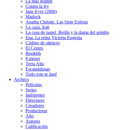
La más grande
Contra la ley
Jane Eyre (2006)
Matlock
Agatha Christie. Las Siete Esferas
La caza. Irati
La casa de papel. Berlín y la dama del armiño
Ena. La reina Victoria Eugenia
Código de silencio
El Centro
Bookish
8 meses
Terra Alta
Escandalosas
Todo esto te daré
Archivo
Películas
Series
Intérpretes
Directores
Creadores
Productoras
Año
Autores
Calificación