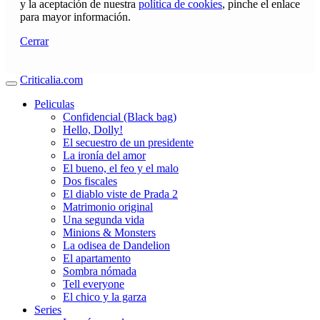
y la aceptación de nuestra
política de cookies
, pinche el enlace
para mayor información.
Cerrar
Criticalia.com
Peliculas
Confidencial (Black bag)
Hello, Dolly!
El secuestro de un presidente
La ironía del amor
El bueno, el feo y el malo
Dos fiscales
El diablo viste de Prada 2
Matrimonio original
Una segunda vida
Minions & Monsters
La odisea de Dandelion
El apartamento
Sombra nómada
Tell everyone
El chico y la garza
Series