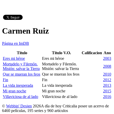
Carmen Ruiz
Página en ImDB
Titulo
Titulo V.O.
Calificacion
Ano
Eres mi héroe
Eres mi héroe
2003
Mortadelo y Filemón.
Mortadelo y Filemón.
2008
Misión: salvar la Tierra
Misión: salvar la Tierra
Que se mueran los feos
Que se mueran los feos
2010
Fin
Fin
2012
La vida inesperada
La vida inesperada
2013
Mi gran noche
Mi gran noche
2015
Villaviciosa de al lado
Villaviciosa de al lado
2016
©
Webbin' Design
2026
A día de hoy Criticalia posee un acervo de
6460 películas, 195 series y 960 articulos