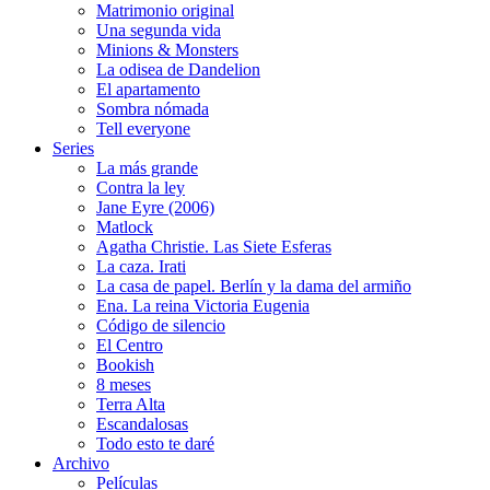
Matrimonio original
Una segunda vida
Minions & Monsters
La odisea de Dandelion
El apartamento
Sombra nómada
Tell everyone
Series
La más grande
Contra la ley
Jane Eyre (2006)
Matlock
Agatha Christie. Las Siete Esferas
La caza. Irati
La casa de papel. Berlín y la dama del armiño
Ena. La reina Victoria Eugenia
Código de silencio
El Centro
Bookish
8 meses
Terra Alta
Escandalosas
Todo esto te daré
Archivo
Películas