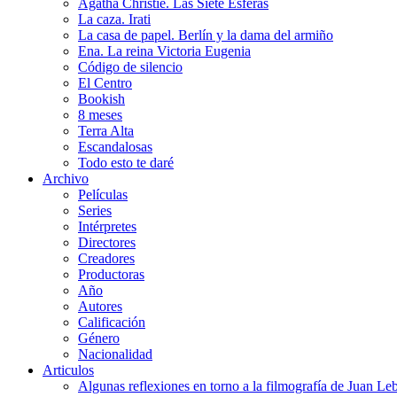
Agatha Christie. Las Siete Esferas
La caza. Irati
La casa de papel. Berlín y la dama del armiño
Ena. La reina Victoria Eugenia
Código de silencio
El Centro
Bookish
8 meses
Terra Alta
Escandalosas
Todo esto te daré
Archivo
Películas
Series
Intérpretes
Directores
Creadores
Productoras
Año
Autores
Calificación
Género
Nacionalidad
Articulos
Algunas reflexiones en torno a la filmografía de Juan Le