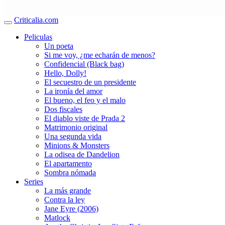
Criticalia.com
Peliculas
Un poeta
Si me voy, ¿me echarán de menos?
Confidencial (Black bag)
Hello, Dolly!
El secuestro de un presidente
La ironía del amor
El bueno, el feo y el malo
Dos fiscales
El diablo viste de Prada 2
Matrimonio original
Una segunda vida
Minions & Monsters
La odisea de Dandelion
El apartamento
Sombra nómada
Series
La más grande
Contra la ley
Jane Eyre (2006)
Matlock